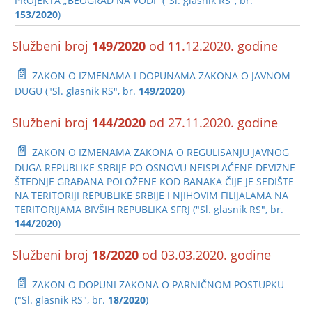
PROJEKTA „BEOGRAD NA VODI” ("Sl. glasnik RS", br.
153/2020
)
Službeni broj
149/2020
od 11.12.2020. godine
📄
ZAKON O IZMENAMA I DOPUNAMA ZAKONA O JAVNOM
DUGU ("Sl. glasnik RS", br.
149/2020
)
Službeni broj
144/2020
od 27.11.2020. godine
📄
ZAKON O IZMENAMA ZAKONA O REGULISANJU JAVNOG
DUGA REPUBLIKE SRBIJE PO OSNOVU NEISPLAĆENE DEVIZNE
ŠTEDNJE GRAĐANA POLOŽENE KOD BANAKA ČIJE JE SEDIŠTE
NA TERITORIJI REPUBLIKE SRBIJE I NJIHOVIM FILIJALAMA NA
TERITORIJAMA BIVŠIH REPUBLIKA SFRJ ("Sl. glasnik RS", br.
144/2020
)
Službeni broj
18/2020
od 03.03.2020. godine
📄
ZAKON O DOPUNI ZAKONA O PARNIČNOM POSTUPKU
("Sl. glasnik RS", br.
18/2020
)