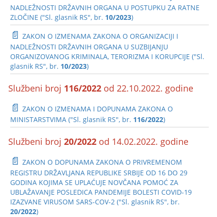
NADLEŽNOSTI DRŽAVNIH ORGANA U POSTUPKU ZA RATNE
ZLOČINE ("Sl. glasnik RS", br.
10/2023
)
📄
ZAKON O IZMENAMA ZAKONA O ORGANIZACIJI I
NADLEŽNOSTI DRŽAVNIH ORGANA U SUZBIJANJU
ORGANIZOVANOG KRIMINALA, TERORIZMA I KORUPCIJE ("Sl.
glasnik RS", br.
10/2023
)
Službeni broj
116/2022
od 22.10.2022. godine
📄
ZAKON O IZMENAMA I DOPUNAMA ZAKONA O
MINISTARSTVIMA ("Sl. glasnik RS", br.
116/2022
)
Službeni broj
20/2022
od 14.02.2022. godine
📄
ZAKON O DOPUNAMA ZAKONA O PRIVREMENOM
REGISTRU DRŽAVLJANA REPUBLIKE SRBIJE OD 16 DO 29
GODINA KOJIMA SE UPLAĆUJE NOVČANA POMOĆ ZA
UBLAŽAVANJE POSLEDICA PANDEMIJE BOLESTI COVID-19
IZAZVANE VIRUSOM SARS-COV-2 ("Sl. glasnik RS", br.
20/2022
)