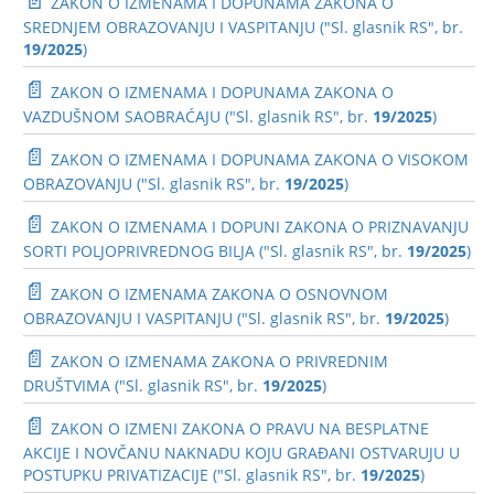
📄
ZAKON O IZMENAMA I DOPUNAMA ZAKONA O
SREDNJEM OBRAZOVANJU I VASPITANJU ("Sl. glasnik RS", br.
19/2025
)
📄
ZAKON O IZMENAMA I DOPUNAMA ZAKONA O
VAZDUŠNOM SAOBRAĆAJU ("Sl. glasnik RS", br.
19/2025
)
📄
ZAKON O IZMENAMA I DOPUNAMA ZAKONA O VISOKOM
OBRAZOVANJU ("Sl. glasnik RS", br.
19/2025
)
📄
ZAKON O IZMENAMA I DOPUNI ZAKONA O PRIZNAVANJU
SORTI POLJOPRIVREDNOG BILJA ("Sl. glasnik RS", br.
19/2025
)
📄
ZAKON O IZMENAMA ZAKONA O OSNOVNOM
OBRAZOVANJU I VASPITANJU ("Sl. glasnik RS", br.
19/2025
)
📄
ZAKON O IZMENAMA ZAKONA O PRIVREDNIM
DRUŠTVIMA ("Sl. glasnik RS", br.
19/2025
)
📄
ZAKON O IZMENI ZAKONA O PRAVU NA BESPLATNE
AKCIJE I NOVČANU NAKNADU KOJU GRAĐANI OSTVARUJU U
POSTUPKU PRIVATIZACIJE ("Sl. glasnik RS", br.
19/2025
)