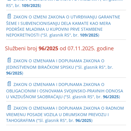
RS", br.
109/2025
)
📄
ZAKON O IZMENI ZAKONA O UTVRĐIVANJU GARANTNE
ŠEME I SUBVENCIONISANJU DELA KAMATE KAO MERA
PODRŠKE MLADIMA U KUPOVINI PRVE STAMBENE
NEPOKRETNOSTI ("Sl. glasnik RS", br.
109/2025
)
Službeni broj
96/2025
od 07.11.2025. godine
📄
ZAKON O IZMENAMA I DOPUNAMA ZAKONA O
JEDINSTVENOM BIRAČKOM SPISKU ("Sl. glasnik RS", br.
96/2025
)
📄
ZAKON O IZMENAMA I DOPUNAMA ZAKONA O
OBLIGACIONIM I OSNOVAMA SVOJINSKO-PRAVNIH ODNOSA
U VAZDUŠNOM SAOBRAĆAJU ("Sl. glasnik RS", br.
96/2025
)
📄
ZAKON O IZMENAMA I DOPUNAMA ZAKONA O RADNOM
VREMENU POSADE VOZILA U DRUMSKOM PREVOZU I
TAHOGRAFIMA ("Sl. glasnik RS", br.
96/2025
)