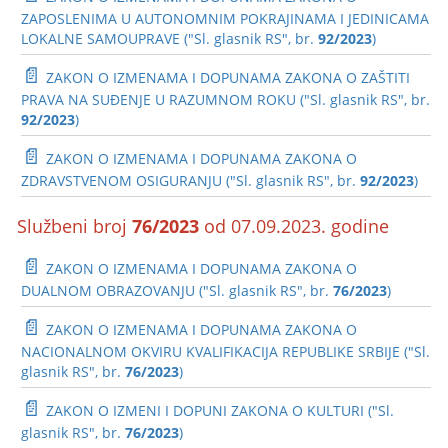
ZAPOSLENIMA U AUTONOMNIM POKRAJINAMA I JEDINICAMA
LOKALNE SAMOUPRAVE ("Sl. glasnik RS", br.
92/2023
)
📄
ZAKON O IZMENAMA I DOPUNAMA ZAKONA O ZAŠTITI
PRAVA NA SUĐENJE U RAZUMNOM ROKU ("Sl. glasnik RS", br.
92/2023
)
📄
ZAKON O IZMENAMA I DOPUNAMA ZAKONA O
ZDRAVSTVENOM OSIGURANJU ("Sl. glasnik RS", br.
92/2023
)
Službeni broj
76/2023
od 07.09.2023. godine
📄
ZAKON O IZMENAMA I DOPUNAMA ZAKONA O
DUALNOM OBRAZOVANJU ("Sl. glasnik RS", br.
76/2023
)
📄
ZAKON O IZMENAMA I DOPUNAMA ZAKONA O
NACIONALNOM OKVIRU KVALIFIKACIJA REPUBLIKE SRBIJE ("Sl.
glasnik RS", br.
76/2023
)
📄
ZAKON O IZMENI I DOPUNI ZAKONA O KULTURI ("Sl.
glasnik RS", br.
76/2023
)