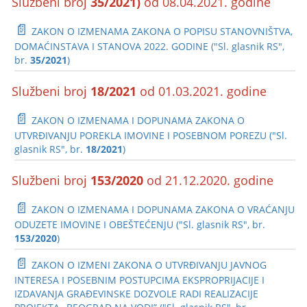
Službeni broj
35/2021)
od 08.04.2021. godine
📄
ZAKON O IZMENAMA ZAKONA O POPISU STANOVNIŠTVA,
DOMAĆINSTAVA I STANOVA 2022. GODINE ("Sl. glasnik RS",
br.
35/2021
)
Službeni broj
18/2021
od 01.03.2021. godine
📄
ZAKON O IZMENAMA I DOPUNAMA ZAKONA O
UTVRĐIVANJU POREKLA IMOVINE I POSEBNOM POREZU ("Sl.
glasnik RS", br.
18/2021
)
Službeni broj
153/2020
od 21.12.2020. godine
📄
ZAKON O IZMENAMA I DOPUNAMA ZAKONA O VRAĆANJU
ODUZETE IMOVINE I OBEŠTEĆENJU ("Sl. glasnik RS", br.
153/2020
)
📄
ZAKON O IZMENI ZAKONA O UTVRĐIVANJU JAVNOG
INTERESA I POSEBNIM POSTUPCIMA EKSPROPRIJACIJE I
IZDAVANJA GRAĐEVINSKE DOZVOLE RADI REALIZACIJE