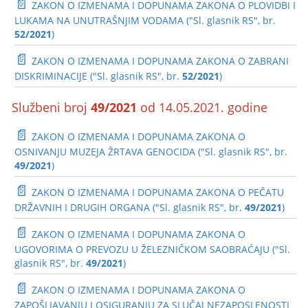
📄
ZAKON O IZMENAMA I DOPUNAMA ZAKONA O PLOVIDBI I
LUKAMA NA UNUTRAŠNJIM VODAMA ("Sl. glasnik RS", br.
52/2021
)
📄
ZAKON O IZMENAMA I DOPUNAMA ZAKONA O ZABRANI
DISKRIMINACIJE ("Sl. glasnik RS", br.
52/2021
)
Službeni broj
49/2021
od 14.05.2021. godine
📄
ZAKON O IZMENAMA I DOPUNAMA ZAKONA O
OSNIVANJU MUZEJA ŽRTAVA GENOCIDA ("Sl. glasnik RS", br.
49/2021
)
📄
ZAKON O IZMENAMA I DOPUNAMA ZAKONA O PEČATU
DRŽAVNIH I DRUGIH ORGANA ("Sl. glasnik RS", br.
49/2021
)
📄
ZAKON O IZMENAMA I DOPUNAMA ZAKONA O
UGOVORIMA O PREVOZU U ŽELEZNIČKOM SAOBRAĆAJU ("Sl.
glasnik RS", br.
49/2021
)
📄
ZAKON O IZMENAMA I DOPUNAMA ZAKONA O
ZAPOŠLJAVANJU I OSIGURANJU ZA SLUČAJ NEZAPOSLENOSTI