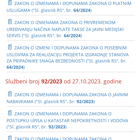
📄
ZAKON O IZMENAMA I DOPUNAMA ZAKONA O PLATNIM
USLUGAMA ("Sl. glasnik RS", br.
64/2024
)
📄
ZAKON O IZMENAMA ZAKONA O PRIVREMENOM
UREĐIVANJU NAČINA NAPLATE TAKSE ZA JAVNI MEDIJSKI
SERVIS ("Sl. glasnik RS", br.
64/2024
)
📄
ZAKON O IZMENI I DOPUNAMA ZAKONA O POSEBNIM
USLOVIMA ZA REALIZACIJU PROJEKTA IZGRADNJE STANOVA
ZA PRIPADNIKE SNAGA BEZBEDNOSTI ("Sl. glasnik RS", br.
64/2024
)
Službeni broj
92/2023
od 27.10.2023. godine
📄
ZAKON O IZMENAMA I DOPUNAMA ZAKONA O JAVNIM
NABAVKAMA ("Sl. glasnik RS", br.
92/2023
)
📄
ZAKON O IZMENAMA I DOPUNAMA ZAKONA O
POSTUPKU UPISA U KATASTAR NEPOKRETNOSTI I VODOVA
("Sl. glasnik RS", br.
92/2023
)
📄
ZAKON O IZMENAMA I DOPUNAMA ZAKONA O