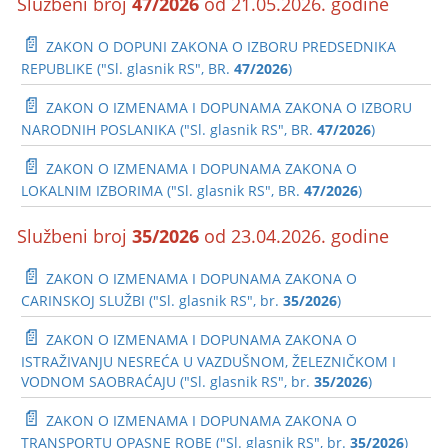
Službeni broj
47/2026
od 21.05.2026. godine
📄
ZAKON O DOPUNI ZAKONA O IZBORU PREDSEDNIKA
REPUBLIKE ("Sl. glasnik RS", BR.
47/2026
)
📄
ZAKON O IZMENAMA I DOPUNAMA ZAKONA O IZBORU
NARODNIH POSLANIKA ("Sl. glasnik RS", BR.
47/2026
)
📄
ZAKON O IZMENAMA I DOPUNAMA ZAKONA O
LOKALNIM IZBORIMA ("Sl. glasnik RS", BR.
47/2026
)
Službeni broj
35/2026
od 23.04.2026. godine
📄
ZAKON O IZMENAMA I DOPUNAMA ZAKONA O
CARINSKOJ SLUŽBI ("Sl. glasnik RS", br.
35/2026
)
📄
ZAKON O IZMENAMA I DOPUNAMA ZAKONA O
ISTRAŽIVANJU NESREĆA U VAZDUŠNOM, ŽELEZNIČKOM I
VODNOM SAOBRAĆAJU ("Sl. glasnik RS", br.
35/2026
)
📄
ZAKON O IZMENAMA I DOPUNAMA ZAKONA O
TRANSPORTU OPASNE ROBE ("Sl. glasnik RS", br.
35/2026
)