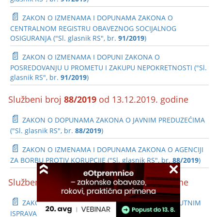
📄
ZAKON O IZMENAMA I DOPUNAMA ZAKONA O
CENTRALNOM REGISTRU OBAVEZNOG SOCIJALNOG
OSIGURANJA ("Sl. glasnik RS", br.
91/2019
)
📄
ZAKON O IZMENAMA I DOPUNI ZAKONA O
POSREDOVANJU U PROMETU I ZAKUPU NEPOKRETNOSTI ("Sl.
glasnik RS", br.
91/2019
)
Službeni broj
88/2019
od 13.12.2019. godine
📄
ZAKON O DOPUNAMA ZAKONA O JAVNIM PREDUZEĆIMA
("Sl. glasnik RS", br.
88/2019
)
📄
ZAKON O IZMENAMA I DOPUNAMA ZAKONA O AGENCIJI
ZA BORBU PROTIV KORUPCIJE ("Sl. glasnik RS", br.
88/2019
)
Službeni broj
81/2019
od 15.11.2019. godine
📄
ZAKON O IZMENAMA I DOPUNAMA ZAKONA O PUTNIM
ISPRAVAMA ("Sl. glasnik RS", br.
81/2019
)