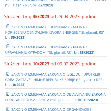
("Sl. glasnik RS", br.
62/2023
)
Službeni broj
35/2023
od 29.04.2023. godine
📄
ZAKON O IZMENAMA I DOPUNAMA ZAKONA O
KORIŠĆENJU OBNOVLJIVIH IZVORA ENERGIJE ("Sl. glasnik RS",
br.
35/2023
)
📄
ZAKON O IZMENAMA I DOPUNAMA ZAKONA O
UPRAVLJANJU OTPADOM ("Sl. glasnik RS", br.
35/2023
)
Službeni broj
10/2023
od 09.02.2023. godine
📄
ZAKON O IZMENAMA ZAKONA O IZGLEDU I UPOTREBI
GRBA, ZASTAVE I HIMNE REPUBLIKE SRBIJE ("Sl. glasnik RS",
br.
10/2023
)
📄
ZAKON O IZMENAMA ZAKONA O OBJAVLJIVANJU ZAKONA
I DRUGIH PROPISA I AKATA ("Sl. glasnik RS", br.
10/2023
)
📄
ZAKON O IZMENAMA ZAKONA O ORGANIZACIJI I