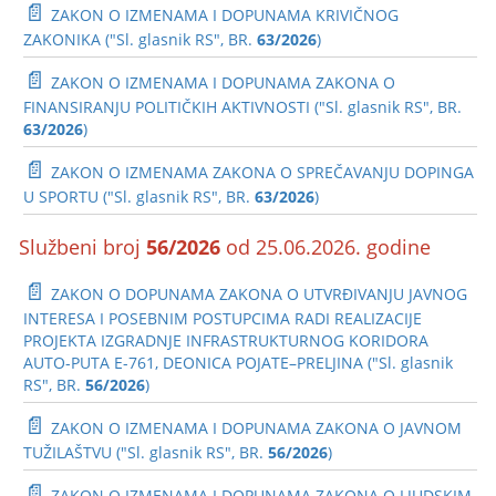
📄
ZAKON O IZMENAMA I DOPUNAMA KRIVIČNOG
ZAKONIKA ("Sl. glasnik RS", BR.
63/2026
)
📄
ZAKON O IZMENAMA I DOPUNAMA ZAKONA O
FINANSIRANJU POLITIČKIH AKTIVNOSTI ("Sl. glasnik RS", BR.
63/2026
)
📄
ZAKON O IZMENAMA ZAKONA O SPREČAVANJU DOPINGA
U SPORTU ("Sl. glasnik RS", BR.
63/2026
)
Službeni broj
56/2026
od 25.06.2026. godine
📄
ZAKON O DOPUNAMA ZAKONA O UTVRĐIVANJU JAVNOG
INTERESA I POSEBNIM POSTUPCIMA RADI REALIZACIJE
PROJEKTA IZGRADNJE INFRASTRUKTURNOG KORIDORA
AUTO-PUTA E-761, DEONICA POJATE–PRELJINA ("Sl. glasnik
RS", BR.
56/2026
)
📄
ZAKON O IZMENAMA I DOPUNAMA ZAKONA O JAVNOM
TUŽILAŠTVU ("Sl. glasnik RS", BR.
56/2026
)
📄
ZAKON O IZMENAMA I DOPUNAMA ZAKONA O LJUDSKIM