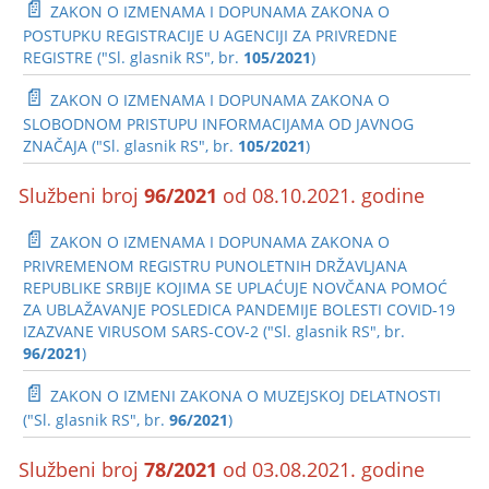
📄
ZAKON O IZMENAMA I DOPUNAMA ZAKONA O
POSTUPKU REGISTRACIJE U AGENCIJI ZA PRIVREDNE
REGISTRE ("Sl. glasnik RS", br.
105/2021
)
📄
ZAKON O IZMENAMA I DOPUNAMA ZAKONA O
SLOBODNOM PRISTUPU INFORMACIJAMA OD JAVNOG
ZNAČAJA ("Sl. glasnik RS", br.
105/2021
)
Službeni broj
96/2021
od 08.10.2021. godine
📄
ZAKON O IZMENAMA I DOPUNAMA ZAKONA O
PRIVREMENOM REGISTRU PUNOLETNIH DRŽAVLJANA
REPUBLIKE SRBIJE KOJIMA SE UPLAĆUJE NOVČANA POMOĆ
ZA UBLAŽAVANJE POSLEDICA PANDEMIJE BOLESTI COVID-19
IZAZVANE VIRUSOM SARS-COV-2 ("Sl. glasnik RS", br.
96/2021
)
📄
ZAKON O IZMENI ZAKONA O MUZEJSKOJ DELATNOSTI
("Sl. glasnik RS", br.
96/2021
)
Službeni broj
78/2021
od 03.08.2021. godine