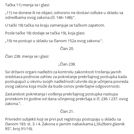
Tačka 11) menja se i glasi:
„11) ne donese ili ne objavi, odnosno ne dostavi odluke u skladu sa
odredbama ovog zakona (čl. 146–148);”.
U tački 18) tačka na kraju zamenjuje se tačkom zapetom.
Posle tačke 18) dodaje se tačka 19), koja glasi:
„19) ne postupi u skladu sa članom 152a ovog zakona.”.
Član 20.
Član 238. menja se i glasi:
„Član 238.
Svi državni organi nadležni za kontrolu zakonitosti trošenja javnih
sredstava podnose zahtev za pokretanje prekršajnog postupka kada
postupajući u okviru svojih nadležnosti utvrde da je učinjena povreda
ovog zakona koja može da bude osnov prekršajne odgovornosti.
Zastarelost pokretanja i vođenja prekršajnog postupka nastupa
protekom tri godine od dana učinjenog prekršaja iz čl. 236. i 237. ovog
zakona.”.
Član 21.
Privredni subjekti koji se prvi put registruju postupaju u skladu sa
članom 183. st. 3. i 4. Zakona o javnim nabavkama („Službeni glasnik
RS”, broj 91/19).