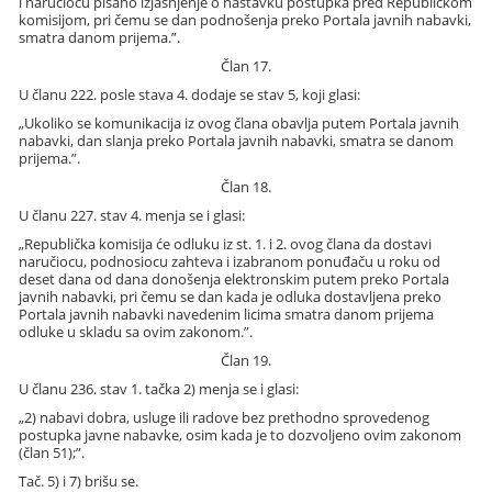
i naručiocu pisano izjašnjenje o nastavku postupka pred Republičkom
komisijom, pri čemu se dan podnošenja preko Portala javnih nabavki,
smatra danom prijema.”.
Član 17.
U članu 222. posle stava 4. dodaje se stav 5, koji glasi:
„Ukoliko se komunikacija iz ovog člana obavlja putem Portala javnih
nabavki, dan slanja preko Portala javnih nabavki, smatra se danom
prijema.”.
Član 18.
U članu 227. stav 4. menja se i glasi:
„Republička komisija će odluku iz st. 1. i 2. ovog člana da dostavi
naručiocu, podnosiocu zahteva i izabranom ponuđaču u roku od
deset dana od dana donošenja elektronskim putem preko Portala
javnih nabavki, pri čemu se dan kada je odluka dostavljena preko
Portala javnih nabavki navedenim licima smatra danom prijema
odluke u skladu sa ovim zakonom.”.
Član 19.
U članu 236. stav 1. tačka 2) menja se i glasi:
„2) nabavi dobra, usluge ili radove bez prethodno sprovedenog
postupka javne nabavke, osim kada je to dozvoljeno ovim zakonom
(član 51);”.
Tač. 5) i 7) brišu se.