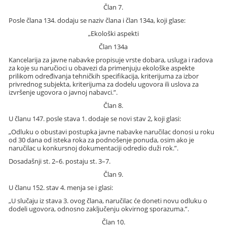
Član 7.
Posle člana 134. dodaju se naziv člana i član 134a, koji glase:
„Ekološki aspekti
Član 134a
Kancelarija za javne nabavke propisuje vrste dobara, usluga i radova
za koje su naručioci u obavezi da primenjuju ekološke aspekte
prilikom određivanja tehničkih specifikacija, kriterijuma za izbor
privrednog subjekta, kriterijuma za dodelu ugovora ili uslova za
izvršenje ugovora o javnoj nabavci.”.
Član 8.
U članu 147. posle stava 1. dodaje se novi stav 2, koji glasi:
„Odluku o obustavi postupka javne nabavke naručilac donosi u roku
od 30 dana od isteka roka za podnošenje ponuda, osim ako je
naručilac u konkursnoj dokumentaciji odredio duži rok.”.
Dosadašnji st. 2–6. postaju st. 3–7.
Član 9.
U članu 152. stav 4. menja se i glasi:
„U slučaju iz stava 3. ovog člana, naručilac će doneti novu odluku o
dodeli ugovora, odnosno zaključenju okvirnog sporazuma.”.
Član 10.