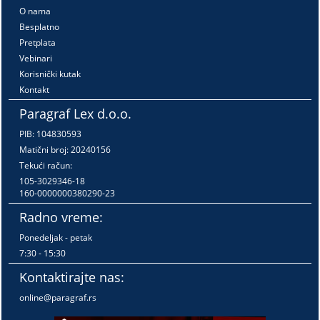
O nama
Besplatno
Pretplata
Vebinari
Korisnički kutak
Kontakt
Paragraf Lex d.o.o.
PIB: 104830593
Matični broj: 20240156
Tekući račun:
105-3029346-18
160-0000000380290-23
Radno vreme:
Ponedeljak - petak
7:30 - 15:30
Kontaktirajte nas:
online@paragraf.rs