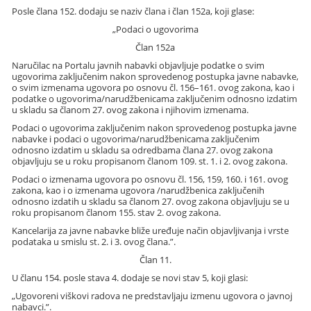
Posle člana 152. dodaju se naziv člana i član 152a, koji glase:
„Podaci o ugovorima
Član 152a
Naručilac na Portalu javnih nabavki objavljuje podatke o svim
ugovorima zaključenim nakon sprovedenog postupka javne nabavke,
o svim izmenama ugovora po osnovu čl. 156–161. ovog zakona, kao i
podatke o ugovorima/narudžbenicama zaključenim odnosno izdatim
u skladu sa članom 27. ovog zakona i njihovim izmenama.
Podaci o ugovorima zaključenim nakon sprovedenog postupka javne
nabavke i podaci o ugovorima/narudžbenicama zaključenim
odnosno izdatim u skladu sa odredbama člana 27. ovog zakona
objavljuju se u roku propisanom članom 109. st. 1. i 2. ovog zakona.
Podaci o izmenama ugovora po osnovu čl. 156, 159, 160. i 161. ovog
zakona, kao i o izmenama ugovora /narudžbenica zaključenih
odnosno izdatih u skladu sa članom 27. ovog zakona objavljuju se u
roku propisanom članom 155. stav 2. ovog zakona.
Kancelarija za javne nabavke bliže uređuje način objavljivanja i vrste
podataka u smislu st. 2. i 3. ovog člana.”.
Član 11.
U članu 154. posle stava 4. dodaje se novi stav 5, koji glasi:
„Ugovoreni viškovi radova ne predstavljaju izmenu ugovora o javnoj
nabavci.”.