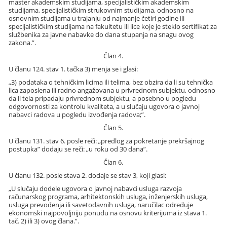
master akademskim studijama, specijalističkim akademskim
studijama, specijalističkim strukovnim studijama, odnosno na
osnovnim studijama u trajanju od najmanje četiri godine ili
specijalističkim studijama na fakultetu ili lice koje je steklo sertifikat za
službenika za javne nabavke do dana stupanja na snagu ovog
zakona.”.
Član 4.
U članu 124. stav 1. tačka 3) menja se i glasi:
„3) podataka o tehničkim licima ili telima, bez obzira da li su tehnička
lica zaposlena ili radno angažovana u privrednom subjektu, odnosno
da li tela pripadaju privrednom subjektu, a posebno u pogledu
odgovornosti za kontrolu kvaliteta, a u slučaju ugovora o javnoj
nabavci radova u pogledu izvođenja radova;”.
Član 5.
U članu 131. stav 6. posle reči: „predlog za pokretanje prekršajnog
postupka” dodaju se reči: „u roku od 30 dana”.
Član 6.
U članu 132. posle stava 2. dodaje se stav 3, koji glasi:
„U slučaju dodele ugovora o javnoj nabavci usluga razvoja
računarskog programa, arhitektonskih usluga, inženjerskih usluga,
usluga prevođenja ili savetodavnih usluga, naručilac određuje
ekonomski najpovoljniju ponudu na osnovu kriterijuma iz stava 1.
tač. 2) ili 3) ovog člana.”.