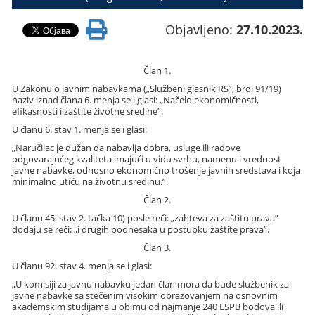
Objavljeno:
27.10.2023.
Član 1.
U Zakonu o javnim nabavkama („Službeni glasnik RS”, broj 91/19)
naziv iznad člana 6. menja se i glasi: „Načelo ekonomičnosti,
efikasnosti i zaštite životne sredine”.
U članu 6. stav 1. menja se i glasi:
„Naručilac je dužan da nabavlja dobra, usluge ili radove
odgovarajućeg kvaliteta imajući u vidu svrhu, namenu i vrednost
javne nabavke, odnosno ekonomično trošenje javnih sredstava i koja
minimalno utiču na životnu sredinu.”.
Član 2.
U članu 45. stav 2. tačka 10) posle reči: „zahteva za zaštitu prava”
dodaju se reči: „i drugih podnesaka u postupku zaštite prava”.
Član 3.
U članu 92. stav 4. menja se i glasi:
„U komisiji za javnu nabavku jedan član mora da bude službenik za
javne nabavke sa stečenim visokim obrazovanjem na osnovnim
akademskim studijama u obimu od najmanje 240 ESPB bodova ili