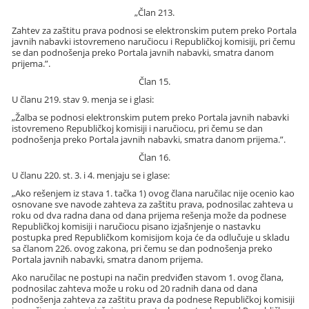
„Član 213.
Zahtev za zaštitu prava podnosi se elektronskim putem preko Portala
javnih nabavki istovremeno naručiocu i Republičkoj komisiji, pri čemu
se dan podnošenja preko Portala javnih nabavki, smatra danom
prijema.”.
Član 15.
U članu 219. stav 9. menja se i glasi:
„Žalba se podnosi elektronskim putem preko Portala javnih nabavki
istovremeno Republičkoj komisiji i naručiocu, pri čemu se dan
podnošenja preko Portala javnih nabavki, smatra danom prijema.”.
Član 16.
U članu 220. st. 3. i 4. menjaju se i glase:
„Ako rešenjem iz stava 1. tačka 1) ovog člana naručilac nije ocenio kao
osnovane sve navode zahteva za zaštitu prava, podnosilac zahteva u
roku od dva radna dana od dana prijema rešenja može da podnese
Republičkoj komisiji i naručiocu pisano izjašnjenje o nastavku
postupka pred Republičkom komisijom koja će da odlučuje u skladu
sa članom 226. ovog zakona, pri čemu se dan podnošenja preko
Portala javnih nabavki, smatra danom prijema.
Ako naručilac ne postupi na način predviđen stavom 1. ovog člana,
podnosilac zahteva može u roku od 20 radnih dana od dana
podnošenja zahteva za zaštitu prava da podnese Republičkoj komisiji