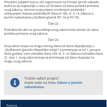
Privredni subjekti koji su već registrovani na Portalu javnih nabavki,
dužni su da najkasnije u roku od 30 dana od dana početka primene
ovog zakona, obnove svoje prijave unošenjem podataka i
učitavanjem dokaza predviđenih članom 183. st. 3. i 4. Zakona o
javnim nabavkama („Službeni glasnik RS”, broj 91/19).
Član 22.
Podzakonski akti za sprovođenje ovog zakona biće doneti do dana
početka primene ovog zakona.
Član 23.
Ovaj zakon stupa na snagu osmog dana od dana objavljivanja u
„Službenom glasniku Republike Srbije”, a primenjuje se od 1. januara
2024. godine, osim odredbe člana 183. st. 3. i 4. Zakona (odredba člana
21. stav 1. ovog zakona) koja se primenjuje od dana stupanja na
snagu ovog zakona.
Tražite važeći propis?
Imate ovde na linku
Zakon o javnim
nabavkama
.
Početna