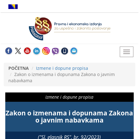
POČETNA
Izmene i dopune propisa
Zakon o izmenama i dopunama Zakona o javnim
nabavkama
Izmene i dopune propisa
Zakon o izmenama i dopunama Zakona
o javnim nabavkama
("Sl. glasnik RS", br. 92/2023)