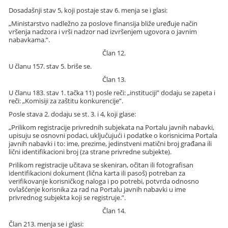
Dosadašnji stav 5, koji postaje stav 6. menja se i glasi:
„Ministarstvo nadležno za poslove finansija bliže uređuje način
vršenja nadzora i vrši nadzor nad izvršenjem ugovora o javnim
nabavkama.”.
Član 12.
U članu 157. stav 5. briše se.
Član 13.
U članu 183. stav 1. tačka 11) posle reči: „instituciji” dodaju se zapeta i
reči: „Komisiji za zaštitu konkurencije”.
Posle stava 2. dodaju se st. 3. i 4, koji glase:
„Prilikom registracije privrednih subjekata na Portalu javnih nabavki,
upisuju se osnovni podaci, uključujući i podatke o korisnicima Portala
javnih nabavki i to: ime, prezime, jedinstveni matični broj građana ili
lični identifikacioni broj (za strane privredne subjekte).
Prilikom registracije učitava se skeniran, očitan ili fotografisan
identifikacioni dokument (lična karta ili pasoš) potreban za
verifikovanje korisničkog naloga i po potrebi, potvrda odnosno
ovlašćenje korisnika za rad na Portalu javnih nabavki u ime
privrednog subjekta koji se registruje.”.
Član 14.
Član 213. menja se i glasi: