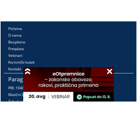
Početna
O nama
Besplatno
Pretplata
Vebinari
Korisnički kutak
Kontakt
Paragraf Lex d.o.o.
PIB: 104830593
Matični broj: 20240156
Tekući račun:
105-3029346-18
160-0000000380290-23
Radno vreme:
Ponedeljak - petak