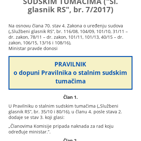
SUDSKIM TUMAČIMA ("Sl.
glasnik RS", br. 7/2017)
Na osnovu člana 70. stav 4. Zakona o uređenju sudova
(„Službeni glasnik RS”, br. 116/08, 104/09, 101/10, 31/11 –
dr. zakon, 78/11 – dr. zakon, 101/11, 101/13, 40/15 – dr.
zakon, 106/15, 13/16 i 108/16),
Ministar pravde donosi
PRAVILNIK
o dopuni Pravilnika o stalnim sudskim
tumačima
Član 1.
U Pravilniku o stalnim sudskim tumačima („Službeni
glasnik RS”, br. 35/10 i 80/16), u članu 4. posle stava 2.
dodaje se stav 3. koji glasi:
„Članovima Komisije pripada naknada za rad koju
određuje ministar.”.
Član 2.