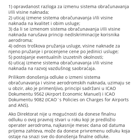
1) opravdanost razloga za izmenu sistema obračunavanja
i/ili visine naknada;
2) uticaj izmene sistema obračunavanja i/ili visine
naknada na kvalitet i obim usluge;
3) da li se izmenom sistema obračunavanja i/ili visine
naknada narušava princip nediskriminacije korisnika
aerodroma;
4) odnos troškova pružanja usluge, visine naknade za
njeno pružanje i procenjene cene po jedinici usluge;
5) postojanje eventualnih izuzetnih okolnosti;
6) uticaj izmene sistema obračunavanja i/ili visine
naknada na razvoj vazdušnog saobraćaja.
Prilikom donošenja odluke o izmeni sistema
obračunavanja i visine aerodromskih naknada, uzimaju se
u obzir, ako je primenljivo, principi sadržani u ICAO
Dokumentu 9562 (Airport Economic Manuel) i ICAO
Dokumentu 9082 (ICAO`s Policies on Charges for Airports
and ANS).
Ako Direktorat nije u mogućnosti da donese finalnu
odluku o ovoj pravnoj stvari u roku koji je predložio
operater aerodroma, najkasnije mesec dana od datuma
prijema zahteva, može da donese privremenu odluku koja
ostaje na snazi sve do donošenja finalne odluke.