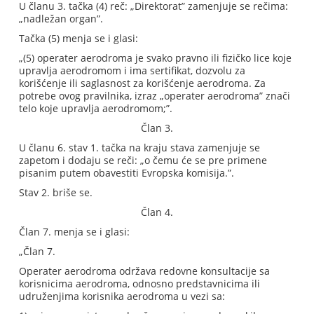
U članu 3. tačka (4) reč: „Direktorat” zamenjuje se rečima:
„nadležan organ”.
Tačka (5) menja se i glasi:
„(5) operater aerodroma je svako pravno ili fizičko lice koje
upravlja aerodromom i ima sertifikat, dozvolu za
korišćenje ili saglasnost za korišćenje aerodroma. Za
potrebe ovog pravilnika, izraz „operater aerodroma” znači
telo koje upravlja aerodromom;”.
Član 3.
U članu 6. stav 1. tačka na kraju stava zamenjuje se
zapetom i dodaju se reči: „o čemu će se pre primene
pisanim putem obavestiti Evropska komisija.”.
Stav 2. briše se.
Član 4.
Član 7. menja se i glasi:
„Član 7.
Operater aerodroma održava redovne konsultacije sa
korisnicima aerodroma, odnosno predstavnicima ili
udruženjima korisnika aerodroma u vezi sa: