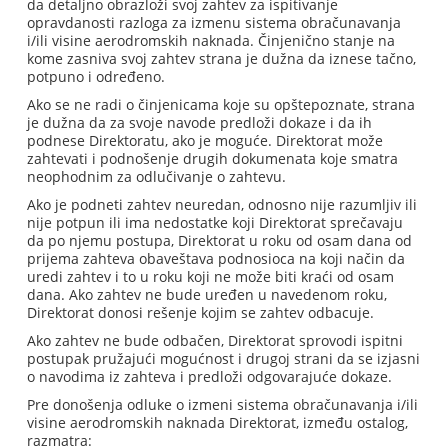
da detaljno obrazloži svoj zahtev za ispitivanje
opravdanosti razloga za izmenu sistema obračunavanja
i/ili visine aerodromskih naknada. Činjenično stanje na
kome zasniva svoj zahtev strana je dužna da iznese tačno,
potpuno i određeno.
Ako se ne radi o činjenicama koje su opštepoznate, strana
je dužna da za svoje navode predloži dokaze i da ih
podnese Direktoratu, ako je moguće. Direktorat može
zahtevati i podnošenje drugih dokumenata koje smatra
neophodnim za odlučivanje o zahtevu.
Ako je podneti zahtev neuredan, odnosno nije razumljiv ili
nije potpun ili ima nedostatke koji Direktorat sprečavaju
da po njemu postupa, Direktorat u roku od osam dana od
prijema zahteva obaveštava podnosioca na koji način da
uredi zahtev i to u roku koji ne može biti kraći od osam
dana. Ako zahtev ne bude uređen u navedenom roku,
Direktorat donosi rešenje kojim se zahtev odbacuje.
Ako zahtev ne bude odbačen, Direktorat sprovodi ispitni
postupak pružajući mogućnost i drugoj strani da se izjasni
o navodima iz zahteva i predloži odgovarajuće dokaze.
Pre donošenja odluke o izmeni sistema obračunavanja i/ili
visine aerodromskih naknada Direktorat, između ostalog,
razmatra: