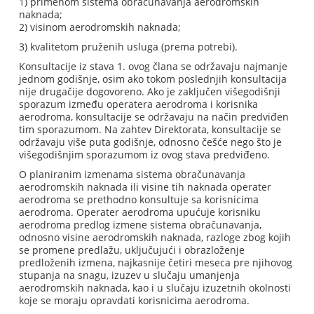
1) primenom sistema obračunavanja aerodromskih
naknada;
2) visinom aerodromskih naknada;
3) kvalitetom pruženih usluga (prema potrebi).
Konsultacije iz stava 1. ovog člana se održavaju najmanje
jednom godišnje, osim ako tokom poslednjih konsultacija
nije drugačije dogovoreno. Ako je zaključen višegodišnji
sporazum između operatera aerodroma i korisnika
aerodroma, konsultacije se održavaju na način predviđen
tim sporazumom. Na zahtev Direktorata, konsultacije se
održavaju više puta godišnje, odnosno češće nego što je
višegodišnjim sporazumom iz ovog stava predviđeno.
O planiranim izmenama sistema obračunavanja
aerodromskih naknada ili visine tih naknada operater
aerodroma se prethodno konsultuje sa korisnicima
aerodroma. Operater aerodroma upućuje korisniku
aerodroma predlog izmene sistema obračunavanja,
odnosno visine aerodromskih naknada, razloge zbog kojih
se promene predlažu, uključujući i obrazloženje
predloženih izmena, najkasnije četiri meseca pre njihovog
stupanja na snagu, izuzev u slučaju umanjenja
aerodromskih naknada, kao i u slučaju izuzetnih okolnosti
koje se moraju opravdati korisnicima aerodroma.