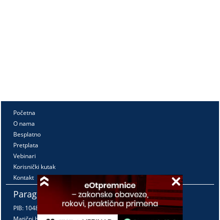
Početna
O nama
Besplatno
Pretplata
Vebinari
Korisnički kutak
Kontakt
Paragraf Lex d.o.o.
PIB: 104830593
Matični broj: 20240156