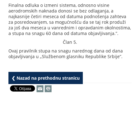
Finalna odluka o izmeni sistema, odnosno visine
aerodromskih naknada donosi se bez odlaganja, a
najkasnije četiri meseca od datuma podnošenja zahteva
za posredovanjem, sa mogućnošću da se taj rok produži
za još dva meseca u vanrednim i opravdanim okolnostima,
a stupa na snagu 60 dana od datuma objavljivanja.”.
Član 5.
Ovaj pravilnik stupa na snagu narednog dana od dana
objavljivanja u „Službenom glasniku Republike Srbije”.
❮ Nazad na prethodnu stranicu