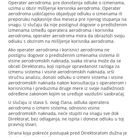
Operater aerodroma, pre donošenja odluke o izmenama,
uzima u obzir mišljenje korisnika aerodroma. Operater
aerodroma uobičajeno objavljuje odluku o izmenama ili
preporuku najkasnije dva meseca pre njenog stupanja na
snagu. U slučaju da nije postignut dogovor o predloženim
izmenama između operatera aerodroma i korisnika
aerodroma, operater aerodroma mora da obrazloži svoju
odluku s obzirom na mišljenje korisnika aerodroma.
Ako operater aerodroma i korisnici aerodroma ne
postignu dogovor o predloženim izmenama sistema ili
visine aerodromskih naknada, svaka strana može da se
obrati Direktoratu, koji ispituje opravdanost razloga za
izmenu sistema i visine aerodromskih naknada, vrši
stručnu analizu, donosi odluku o izmeni sistema i visine
aerodromskih naknada nakon konsultacija s operaterom i
korisnicima i preduzima druge mere iz svoje nadležnosti
određene zakonom kojim se uređuje vazdušni saobraćaj.
U slučaju iz stava 5. ovog člana, odluka operatera
aerodroma o izmeni sistema, odnosno visine
aerodromskih naknada, neće stupiti na snagu sve dok
Direktorat, bez odlaganja, ne ispita i donese odluku u toj
pravnoj stvari.
Strana koja pokreće postupak pred Direktoratom dužna je