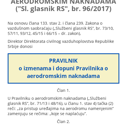
AERODROMSKIM NAKNADAMA
("Sl. glasnik RS", br. 96/2017)
Na osnovu člana 133. stav 2. i člana 239. Zakona o
vazdušnom saobraćaju („Službeni glasnik RS”, br. 73/10,
57/11, 93/12, 45/15 i 66/15 – dr. zakon),
Direktor Direktorata civilnog vazduhoplovstva Republike
Srbije donosi
PRAVILNIK
o izmenama i dopuni Pravilnika o
aerodromskim naknadama
Član 1.
U Pravilniku o aerodromskim naknadama („Službeni
glasnik RS”, br. 71/13 i 48/16), u članu 1. stav 4) tačka (2)
reči: „za pristup uređajima na aerodromu namenjenim”
zamenjuju se rečima: „koje se naplaćuju”.
Član 2.