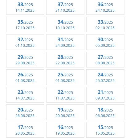
38
37
36
/2025
/2025
/2025
14.11.2025.
31.10.2025.
24.10.2025.
35
34
33
/2025
/2025
/2025
17.10.2025.
10.10.2025.
02.10.2025.
32
31
30
/2025
/2025
/2025
01.10.2025.
24.09.2025.
05.09.2025.
29
28
27
/2025
/2025
/2025
29.08.2025.
22.08.2025.
08.08.2025.
26
25
24
/2025
/2025
/2025
01.08.2025.
01.08.2025.
25.07.2025.
23
22
21
/2025
/2025
/2025
14.07.2025.
11.07.2025.
09.07.2025.
20
19
18
/2025
/2025
/2025
26.06.2025.
20.06.2025.
06.06.2025.
17
16
15
/2025
/2025
/2025
20.05.2025.
19.05.2025.
15.05.2025.