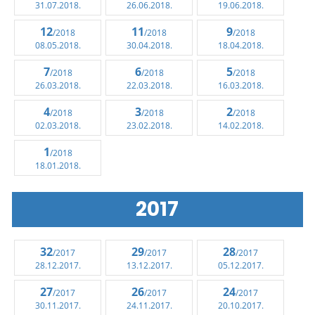
31.07.2018.
26.06.2018.
19.06.2018.
12
11
9
/2018
/2018
/2018
08.05.2018.
30.04.2018.
18.04.2018.
7
6
5
/2018
/2018
/2018
26.03.2018.
22.03.2018.
16.03.2018.
4
3
2
/2018
/2018
/2018
02.03.2018.
23.02.2018.
14.02.2018.
1
/2018
18.01.2018.
2017
32
29
28
/2017
/2017
/2017
28.12.2017.
13.12.2017.
05.12.2017.
27
26
24
/2017
/2017
/2017
30.11.2017.
24.11.2017.
20.10.2017.