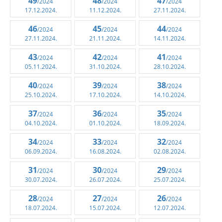
49
48
47
/2024
/2024
/2024
17.12.2024.
11.12.2024.
27.11.2024.
46
45
44
/2024
/2024
/2024
27.11.2024.
21.11.2024.
14.11.2024.
43
42
41
/2024
/2024
/2024
05.11.2024.
31.10.2024.
28.10.2024.
40
39
38
/2024
/2024
/2024
25.10.2024.
17.10.2024.
14.10.2024.
37
36
35
/2024
/2024
/2024
04.10.2024.
01.10.2024.
18.09.2024.
34
33
32
/2024
/2024
/2024
06.09.2024.
16.08.2024.
02.08.2024.
31
30
29
/2024
/2024
/2024
30.07.2024.
26.07.2024.
25.07.2024.
28
27
26
/2024
/2024
/2024
18.07.2024.
15.07.2024.
12.07.2024.