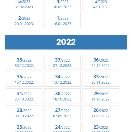
5
4
3
/2023
/2023
/2023
07.02.2023.
30.01.2023.
24.01.2023.
2
1
/2023
/2023
20.01.2023.
16.01.2023.
2022
38
37
36
/2022
/2022
/2022
30.12.2022.
27.12.2022.
24.12.2022.
35
34
33
/2022
/2022
/2022
15.12.2022.
13.12.2022.
30.11.2022.
31
30
29
/2022
/2022
/2022
25.10.2022.
18.10.2022.
14.10.2022.
28
27
26
/2022
/2022
/2022
03.10.2022.
07.09.2022.
17.08.2022.
25
24
23
/2022
/2022
/2022