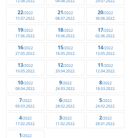
12.08.2022.
04.08.2022.
29.07.2022.
22
21
20
/2022
/2022
/2022
15.07.2022.
08.07.2022.
30.06.2022.
19
18
17
/2022
/2022
/2022
17.06.2022.
10.06.2022.
02.06.2022.
16
15
14
/2022
/2022
/2022
27.05.2022.
18.05.2022.
13.05.2022.
13
12
11
/2022
/2022
/2022
10.05.2022.
20.04.2022.
12.04.2022.
10
9
8
/2022
/2022
/2022
08.04.2022.
24.03.2022.
18.03.2022.
7
6
5
/2022
/2022
/2022
09.03.2022.
28.02.2022.
24.02.2022.
4
3
2
/2022
/2022
/2022
17.02.2022.
11.02.2022.
28.01.2022.
1
/2022