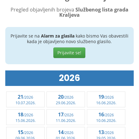
Pregled objavljenih brojeva
Službenog lista grada
Kraljeva
Prijavite se na
Alarm za glasila
kako bismo Vas obavestili
kada je objavljeno novo službeno glasilo.
Prijavite se!
2026
21
20
19
/2026
/2026
/2026
10.07.2026.
29.06.2026.
16.06.2026.
18
17
16
/2026
/2026
/2026
15.06.2026.
11.06.2026.
10.06.2026.
15
14
13
/2026
/2026
/2026
09.06.2026.
01.06.2026.
29.05.2026.