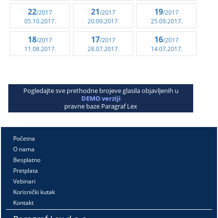
22
21
19
/2017
/2017
/2017
05.10.2017.
20.09.2017.
25.09.2017.
18
17
16
/2017
/2017
/2017
11.08.2017.
28.07.2017.
14.07.2017.
Pogledajte sve prethodne brojeve glasila objavljenih u
DEMO verziji
pravne baze Paragraf Lex
Početna
O nama
Besplatno
Pretplata
Vebinari
Korisnički kutak
Kontakt