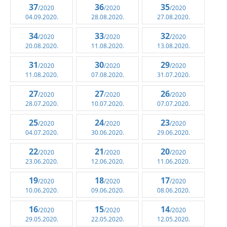
37
36
35
/2020
/2020
/2020
04.09.2020.
28.08.2020.
27.08.2020.
34
33
32
/2020
/2020
/2020
20.08.2020.
11.08.2020.
13.08.2020.
31
30
29
/2020
/2020
/2020
11.08.2020.
07.08.2020.
31.07.2020.
27
27
26
/2020
/2020
/2020
28.07.2020.
10.07.2020.
07.07.2020.
25
24
23
/2020
/2020
/2020
04.07.2020.
30.06.2020.
29.06.2020.
22
21
20
/2020
/2020
/2020
23.06.2020.
12.06.2020.
11.06.2020.
19
18
17
/2020
/2020
/2020
10.06.2020.
09.06.2020.
08.06.2020.
16
15
14
/2020
/2020
/2020
29.05.2020.
22.05.2020.
12.05.2020.