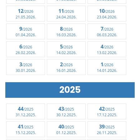
12
11
10
/2026
/2026
/2026
21.05.2026.
24.04.2026.
23.04.2026.
9
8
7
/2026
/2026
/2026
01.04.2026.
16.03.2026.
06.03.2026.
6
5
4
/2026
/2026
/2026
26.02.2026.
14.02.2026.
13.02.2026.
3
2
1
/2026
/2026
/2026
30.01.2026.
16.01.2026.
14.01.2026.
2025
44
43
42
/2025
/2025
/2025
31.12.2025.
30.12.2025.
17.12.2025.
41
40
39
/2025
/2025
/2025
15.12.2025.
01.12.2025.
26.11.2025.