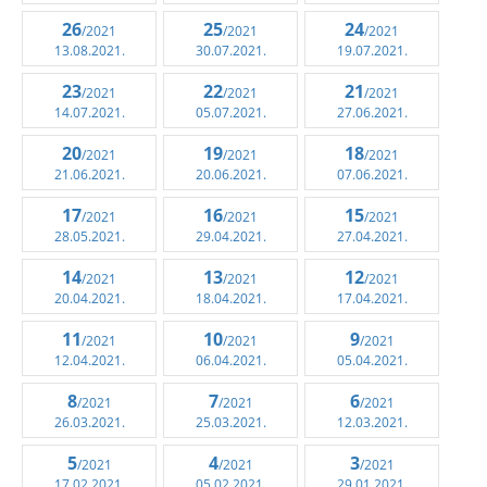
26
25
24
/2021
/2021
/2021
13.08.2021.
30.07.2021.
19.07.2021.
23
22
21
/2021
/2021
/2021
14.07.2021.
05.07.2021.
27.06.2021.
20
19
18
/2021
/2021
/2021
21.06.2021.
20.06.2021.
07.06.2021.
17
16
15
/2021
/2021
/2021
28.05.2021.
29.04.2021.
27.04.2021.
14
13
12
/2021
/2021
/2021
20.04.2021.
18.04.2021.
17.04.2021.
11
10
9
/2021
/2021
/2021
12.04.2021.
06.04.2021.
05.04.2021.
8
7
6
/2021
/2021
/2021
26.03.2021.
25.03.2021.
12.03.2021.
5
4
3
/2021
/2021
/2021
17.02.2021.
05.02.2021.
29.01.2021.