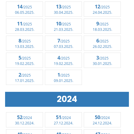
14
13
12
/2025
/2025
/2025
06.05.2025.
30.04.2025.
24.04.2025.
11
10
9
/2025
/2025
/2025
28.03.2025.
21.03.2025.
18.03.2025.
8
7
6
/2025
/2025
/2025
13.03.2025.
07.03.2025.
26.02.2025.
5
4
3
/2025
/2025
/2025
19.02.2025.
19.02.2025.
30.01.2025.
2
1
/2025
/2025
17.01.2025.
09.01.2025.
2024
52
51
50
/2024
/2024
/2024
30.12.2024.
27.12.2024.
24.12.2024.