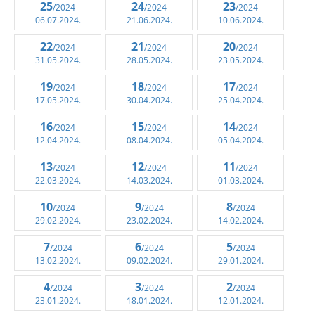
25
24
23
/2024
/2024
/2024
06.07.2024.
21.06.2024.
10.06.2024.
22
21
20
/2024
/2024
/2024
31.05.2024.
28.05.2024.
23.05.2024.
19
18
17
/2024
/2024
/2024
17.05.2024.
30.04.2024.
25.04.2024.
16
15
14
/2024
/2024
/2024
12.04.2024.
08.04.2024.
05.04.2024.
13
12
11
/2024
/2024
/2024
22.03.2024.
14.03.2024.
01.03.2024.
10
9
8
/2024
/2024
/2024
29.02.2024.
23.02.2024.
14.02.2024.
7
6
5
/2024
/2024
/2024
13.02.2024.
09.02.2024.
29.01.2024.
4
3
2
/2024
/2024
/2024
23.01.2024.
18.01.2024.
12.01.2024.