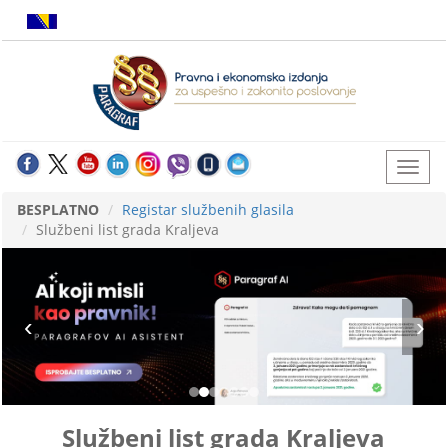
BESPLATNO
Registar službenih glasila
Službeni list grada Kraljeva
Službeni list grada Kraljeva