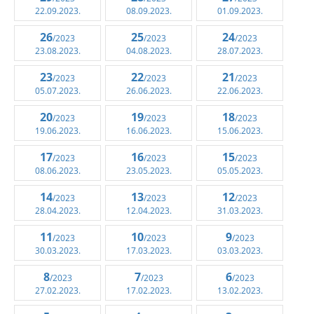
22.09.2023.
08.09.2023.
01.09.2023.
26
25
24
/2023
/2023
/2023
23.08.2023.
04.08.2023.
28.07.2023.
23
22
21
/2023
/2023
/2023
05.07.2023.
26.06.2023.
22.06.2023.
20
19
18
/2023
/2023
/2023
19.06.2023.
16.06.2023.
15.06.2023.
17
16
15
/2023
/2023
/2023
08.06.2023.
23.05.2023.
05.05.2023.
14
13
12
/2023
/2023
/2023
28.04.2023.
12.04.2023.
31.03.2023.
11
10
9
/2023
/2023
/2023
30.03.2023.
17.03.2023.
03.03.2023.
8
7
6
/2023
/2023
/2023
27.02.2023.
17.02.2023.
13.02.2023.