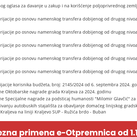
og oglasa za davanje u zakup i na korišćenje poljoprivrednog zemlji
rijacije po osnovu namenskog transfera dobijenog od drugog nivoa v
rijacije po osnovu namenskog transfera dobijenog od drugog nivoa v
rijacije po osnovu namenskog transfera dobijenog od drugog nivoa v
rijacije po osnovu namenskog transfera dobijenog od drugog nivoa v
rijacije po osnovu namenskog transfera dobijenog od drugog nivoa v
jacije korisnika budžeta, broj: 2145/2024 od 6. septembra 2024. g
ine Oktobarske nagrade grada Kraljeva za 2024. godinu
ine Specijalne nagrade za podsticaj humanosti "Milomir Glavčić" za
ivanju autobuskih stajališta za obavljanje domaćeg linijskog grads
 Kraljeva na liniji Kraljevo SUP - Ružića brdo - Buban
zna primena e-Otpremnica od 1.1