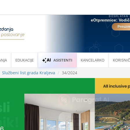
ANJA
EDUKACIJE
ASISTENTI
KANCELARKO
KORISNIČ
Službeni list grada Kraljeva
34/2024