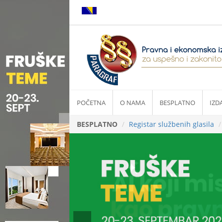
POČETNA
O NAMA
BESPLATNO
IZD
BESPLATNO
Registar službenih glasila