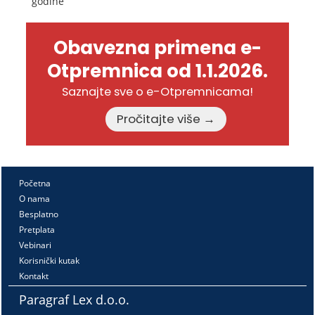
godine
Obavezna primena e-
Otpremnica od 1.1.2026.
Saznajte sve o e-Otpremnicama!
Pročitajte više →
Početna
O nama
Besplatno
Pretplata
Vebinari
Korisnički kutak
Kontakt
Paragraf Lex d.o.o.