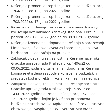
1691/2022 od 15. juna 2022. godine
Rešenje o promeni aproprijacije korisnika budžeta, broj:
1704/2022 od 16. juna 2022. godine
Rešenje o promeni aproprijacije korisnika budžeta, broj:
1708/2022 od 17. juna 2022. godine
Rešenje o utvrđivanju rasporeda i vremena dnevnog
korišćenja bez naknade Atletskog stadiona u Kraljevu u
periodu od 01.05.2022. godine do 30.04.2023. godine
Rešenje o izmenama i dopunama Rešenja o obrazovanju
i imenovanju članova Saveta za koordinaciju poslova
bezbednosti saobraćaja na putevima
Zaključak o davanju saglasnosti na Rešenje načelnika
Gradske uprave grada Kraljeva broj: 1496/22 od
09.06.2022. godine o izmenama i dopunama Rešenja
kojima je utvrđena raspodela korišćenja budžetskih
sredstava kod indirektnih korisnika mesnih zajednica
Zaključak o davanju saglasnosti na Rešenje načelnika
Gradske uprave grada Kraljeva broj: 1528/22 od
14.06.2022. godine o izmeni Rešenja broj: 65/22 od
12.1.2022. godine, kojim je izvršena prenamena
budžetskih sredstava za kapitalne transfere za Osnovno
obrazovanje i vaspitanje, OŠ "Svetozar Marković"