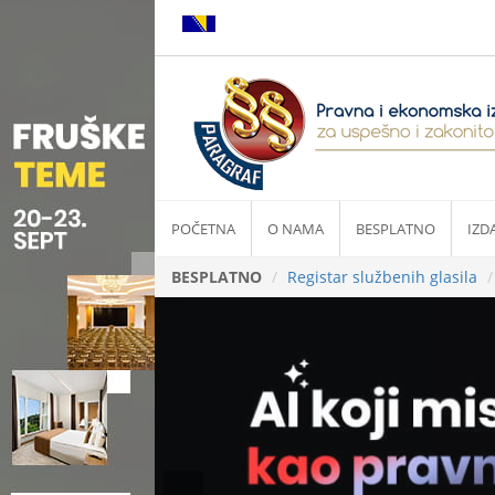
POČETNA
O NAMA
BESPLATNO
IZD
BESPLATNO
Registar službenih glasila