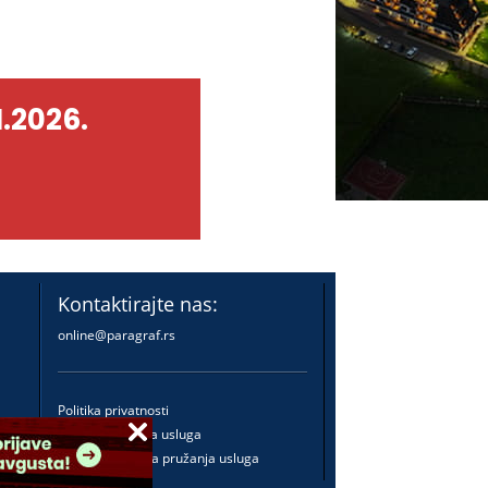
.2026.
Kontaktirajte nas:
online@paragraf.rs
Politika privatnosti
Politika pružanja usluga
Praktična pravila pružanja usluga