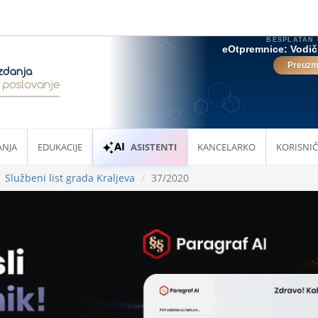
ANJA
EDUKACIJE
ASISTENTI
KANCELARKO
KORISNIČ
Službeni list grada Kraljeva
37/2020