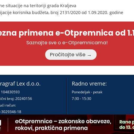
 situacije na teritoriji grada Kraljeva
jacije korisnika budžeta, broj 2131/2020 od 1.09.2020. godine
zna primena e-Otpremnica od 1.1
Saznajte sve o e-Otpremnicama!
Pročitajte više →
ragraf Lex d.o.o.
Radno vreme:
: 104830593
Ponedeljak - petak
ični broj: 20240156
7:30 - 15:30
ući račun:
-3029346-18
-0000000380290-23