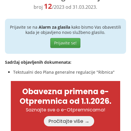
12
broj
/2023 od 31.03.2023.
Prijavite se na
Alarm za glasila
kako bismo Vas obavestili
kada je objavljeno novo službeno glasilo.
Prijavite se!
Sadržaj objavljenih dokumenata:
Tekstualni deo Plana generalne regulacije "Ribnica"
Obavezna primena e-
Otpremnica od 1.1.2026.
Saznajte sve o e-Otpremnicama!
Pročitajte više →