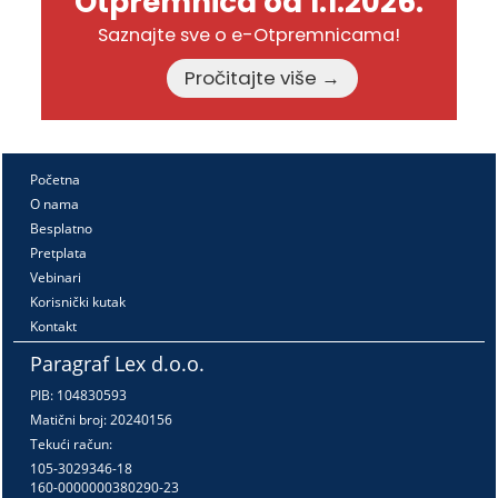
Otpremnica od 1.1.2026.
Saznajte sve o e-Otpremnicama!
Pročitajte više →
Početna
O nama
Besplatno
Pretplata
Vebinari
Korisnički kutak
Kontakt
Paragraf Lex d.o.o.
PIB: 104830593
Matični broj: 20240156
Tekući račun:
105-3029346-18
160-0000000380290-23