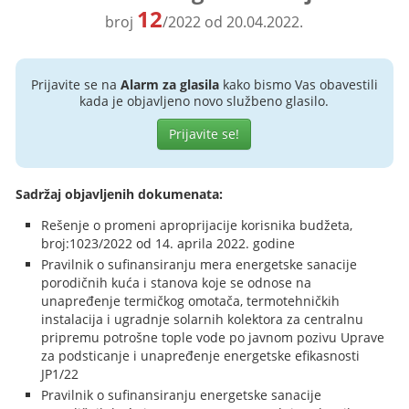
12
broj
/2022 od 20.04.2022.
Prijavite se na
Alarm za glasila
kako bismo Vas obavestili
kada je objavljeno novo službeno glasilo.
Prijavite se!
Sadržaj objavljenih dokumenata:
Rešenje o promeni aproprijacije korisnika budžeta,
broj:1023/2022 od 14. aprila 2022. godine
Pravilnik o sufinansiranju mera energetske sanacije
porodičnih kuća i stanova koje se odnose na
unapređenje termičkog omotača, termotehničkih
instalacija i ugradnje solarnih kolektora za centralnu
pripremu potrošne tople vode po javnom pozivu Uprave
za podsticanje i unapređenje energetske efikasnosti
JP1/22
Pravilnik o sufinansiranju energetske sanacije