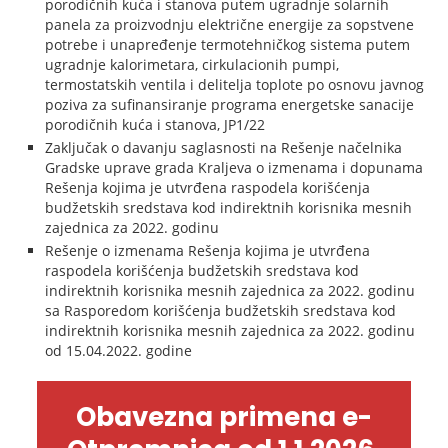
porodičnih kuća i stanova putem ugradnje solarnih
panela za proizvodnju električne energije za sopstvene
potrebe i unapređenje termotehničkog sistema putem
ugradnje kalorimetara, cirkulacionih pumpi,
termostatskih ventila i delitelja toplote po osnovu javnog
poziva za sufinansiranje programa energetske sanacije
porodičnih kuća i stanova, JP1/22
Zaključak o davanju saglasnosti na Rešenje načelnika
Gradske uprave grada Kraljeva o izmenama i dopunama
Rešenja kojima je utvrđena raspodela korišćenja
budžetskih sredstava kod indirektnih korisnika mesnih
zajednica za 2022. godinu
Rešenje o izmenama Rešenja kojima je utvrđena
raspodela korišćenja budžetskih sredstava kod
indirektnih korisnika mesnih zajednica za 2022. godinu
sa Rasporedom korišćenja budžetskih sredstava kod
indirektnih korisnika mesnih zajednica za 2022. godinu
od 15.04.2022. godine
Obavezna primena e-