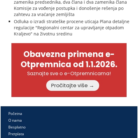
zamenika predsednika, dva člana i dva zamenika člana
Komisije za vođenje postupka i donošenje rešenja po
zahtevu za vraćanje zemljišta
Odluka o izradi strateške procene uticaja Plana detaljne
regulacije "Regionalni centar za upravljanje otpadom
Kraljevo" na životnu sredinu
Obavezna primena e-
Otpremnica od 1.1.2026.
Saznajte sve o e-Otpremnicama!
Pročitajte više →
Početna
O nama
Besplatno
Pretplata