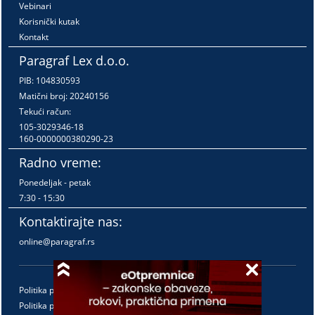
Vebinari
Korisnički kutak
Kontakt
Paragraf Lex d.o.o.
PIB: 104830593
Matični broj: 20240156
Tekući račun:
105-3029346-18
160-0000000380290-23
Radno vreme:
Ponedeljak - petak
7:30 - 15:30
Kontaktirajte nas:
online@paragraf.rs
Politika privatnosti
Politika pružanja usluga