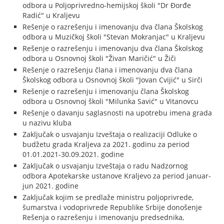
odbora u Poljoprivredno-hemijskoj školi "Dr Đorđe
Radić" u Kraljevu
Rešenje o razrešenju i imenovanju dva člana Školskog
odbora u Muzičkoj školi "Stevan Mokranjac" u Kraljevu
Rešenje o razrešenju i imenovanju dva člana Školskog
odbora u Osnovnoj školi "Živan Maričić" u Žiči
Rešenje o razrešenju člana i imenovanju dva člana
Školskog odbora u Osnovnoj školi "Jovan Cvijić" u Sirči
Rešenje o razrešenju i imenovanju člana Školskog
odbora u Osnovnoj školi "Milunka Savić" u Vitanovcu
Rešenje o davanju saglasnosti na upotrebu imena grada
u nazivu kluba
Zaključak o usvajanju Izveštaja o realizaciji Odluke o
budžetu grada Kraljeva za 2021. godinu za period
01.01.2021-30.09.2021. godine
Zaključak o usvajanju Izveštaja o radu Nadzornog
odbora Apotekarske ustanove Kraljevo za period januar-
jun 2021. godine
Zaključak kojim se predlaže ministru poljoprivrede,
šumarstva i vodoprivrede Republike Srbije donošenje
Rešenja o razrešenju i imenovanju predsednika,