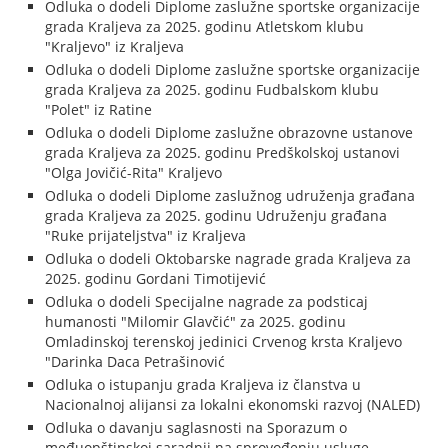
Odluka o dodeli Diplome zaslužne sportske organizacije
grada Kraljeva za 2025. godinu Atletskom klubu
"Kraljevo" iz Kraljeva
Odluka o dodeli Diplome zaslužne sportske organizacije
grada Kraljeva za 2025. godinu Fudbalskom klubu
"Polet" iz Ratine
Odluka o dodeli Diplome zaslužne obrazovne ustanove
grada Kraljeva za 2025. godinu Predškolskoj ustanovi
"Olga Jovičić-Rita" Kraljevo
Odluka o dodeli Diplome zaslužnog udruženja građana
grada Kraljeva za 2025. godinu Udruženju građana
"Ruke prijateljstva" iz Kraljeva
Odluka o dodeli Oktobarske nagrade grada Kraljeva za
2025. godinu Gordani Timotijević
Odluka o dodeli Specijalne nagrade za podsticaj
humanosti "Milomir Glavčić" za 2025. godinu
Omladinskoj terenskoj jedinici Crvenog krsta Kraljevo
"Darinka Daca Petrašinović
Odluka o istupanju grada Kraljeva iz članstva u
Nacionalnoj alijansi za lokalni ekonomski razvoj (NALED)
Odluka o davanju saglasnosti na Sporazum o
međuopštinskoj saradnji na sprovođenju usluge