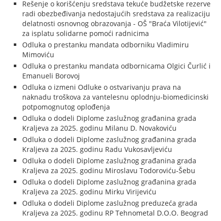
Rešenje o korišćenju sredstava tekuće budžetske rezerve
radi obezbeđivanja nedostajućih sredstava za realizaciju
delatnosti osnovnog obrazovanja - OŠ "Braća Vilotijević"
za isplatu solidarne pomoći radnicima
Odluka o prestanku mandata odborniku Vladimiru
Mimoviću
Odluka o prestanku mandata odbornicama Olgici Čurlić i
Emanueli Borovoj
Odluka o izmeni Odluke o ostvarivanju prava na
naknadu troškova za vantelesnu oplodnju-biomedicinski
potpomognutog oplođenja
Odluka o dodeli Diplome zaslužnog građanina grada
Kraljeva za 2025. godinu Milanu D. Novakoviću
Odluka o dodeli Diplome zaslužnog građanina grada
Kraljeva za 2025. godinu Radu Vukosavljeviću
Odluka o dodeli Diplome zaslužnog građanina grada
Kraljeva za 2025. godinu Miroslavu Todoroviću-Šebu
Odluka o dodeli Diplome zaslužnog građanina grada
Kraljeva za 2025. godinu Mirku Virijeviću
Odluka o dodeli Diplome zaslužnog preduzeća grada
Kraljeva za 2025. godinu RP Tehnometal D.O.O. Beograd