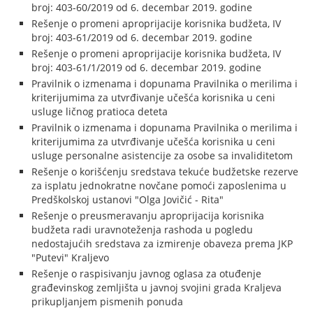
broj: 403-60/2019 od 6. decembar 2019. godine
Rešenje o promeni aproprijacije korisnika budžeta, IV
broj: 403-61/2019 od 6. decembar 2019. godine
Rešenje o promeni aproprijacije korisnika budžeta, IV
broj: 403-61/1/2019 od 6. decembar 2019. godine
Pravilnik o izmenama i dopunama Pravilnika o merilima i
kriterijumima za utvrđivanje učešća korisnika u ceni
usluge ličnog pratioca deteta
Pravilnik o izmenama i dopunama Pravilnika o merilima i
kriterijumima za utvrđivanje učešća korisnika u ceni
usluge personalne asistencije za osobe sa invaliditetom
Rešenje o korišćenju sredstava tekuće budžetske rezerve
za isplatu jednokratne novčane pomoći zaposlenima u
Predškolskoj ustanovi "Olga Jovičić - Rita"
Rešenje o preusmeravanju aproprijacija korisnika
budžeta radi uravnoteženja rashoda u pogledu
nedostajućih sredstava za izmirenje obaveza prema JKP
"Putevi" Kraljevo
Rešenje o raspisivanju javnog oglasa za otuđenje
građevinskog zemljišta u javnoj svojini grada Kraljeva
prikupljanjem pismenih ponuda