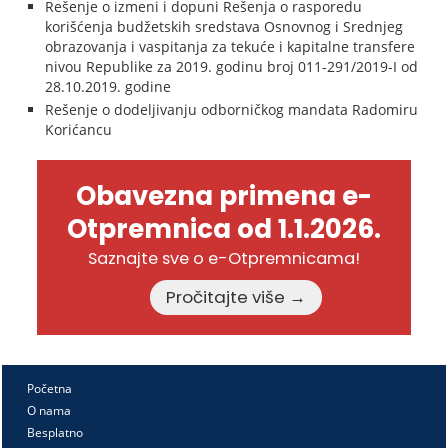
Rešenje o izmeni i dopuni Rešenja o rasporedu
korišćenja budžetskih sredstava Osnovnog i Srednjeg
obrazovanja i vaspitanja za tekuće i kapitalne transfere
nivou Republike za 2019. godinu broj 011-291/2019-I od
28.10.2019. godine
Rešenje o dodeljivanju odborničkog mandata Radomiru
Korićancu
Obavezna primena e-
Otpremnica od 1.1.2026.
Saznajte sve o e-Otpremnicama!
Pročitajte više →
Početna
O nama
Besplatno