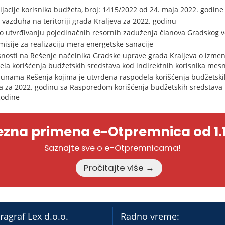
jacije korisnika budžeta, broj: 1415/2022 od 24. maja 2022. godine
 vazduha na teritoriji grada Kraljeva za 2022. godinu
o utvrđivanju pojedinačnih resornih zaduženja članova Gradskog v
isije za realizaciju mera energetske sanacije
asnosti na Rešenje načelnika Gradske uprave grada Kraljeva o iz
ela korišćenja budžetskih sredstava kod indirektnih korisnika mes
unama Rešenja kojima je utvrđena raspodela korišćenja budžetskih
a za 2022. godinu sa Rasporedom korišćenja budžetskih sredstava 
godine
zna primena e-Otpremnica od 1.1
Saznajte sve o e-Otpremnicama!
Pročitajte više →
ragraf Lex d.o.o.
Radno vreme: