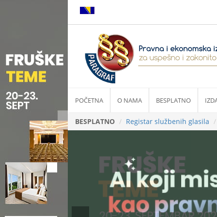
POČETNA
O NAMA
BESPLATNO
IZD
BESPLATNO
Registar službenih glasila