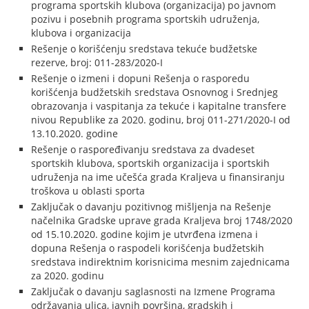
programa sportskih klubova (organizacija) po javnom
pozivu i posebnih programa sportskih udruženja,
klubova i organizacija
Rešenje o korišćenju sredstava tekuće budžetske
rezerve, broj: 011-283/2020-I
Rešenje o izmeni i dopuni Rešenja o rasporedu
korišćenja budžetskih sredstava Osnovnog i Srednjeg
obrazovanja i vaspitanja za tekuće i kapitalne transfere
nivou Republike za 2020. godinu, broj 011-271/2020-I od
13.10.2020. godine
Rešenje o raspoređivanju sredstava za dvadeset
sportskih klubova, sportskih organizacija i sportskih
udruženja na ime učešća grada Kraljeva u finansiranju
troškova u oblasti sporta
Zaključak o davanju pozitivnog mišljenja na Rešenje
načelnika Gradske uprave grada Kraljeva broj 1748/2020
od 15.10.2020. godine kojim je utvrđena izmena i
dopuna Rešenja o raspodeli korišćenja budžetskih
sredstava indirektnim korisnicima mesnim zajednicama
za 2020. godinu
Zaključak o davanju saglasnosti na Izmene Programa
održavanja ulica, javnih površina, gradskih i