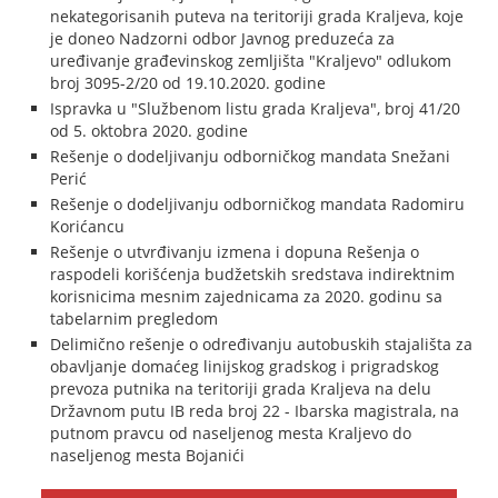
nekategorisanih puteva na teritoriji grada Kraljeva, koje
je doneo Nadzorni odbor Javnog preduzeća za
uređivanje građevinskog zemljišta "Kraljevo" odlukom
broj 3095-2/20 od 19.10.2020. godine
Ispravka u "Službenom listu grada Kraljeva", broj 41/20
od 5. oktobra 2020. godine
Rešenje o dodeljivanju odborničkog mandata Snežani
Perić
Rešenje o dodeljivanju odborničkog mandata Radomiru
Korićancu
Rešenje o utvrđivanju izmena i dopuna Rešenja o
raspodeli korišćenja budžetskih sredstava indirektnim
korisnicima mesnim zajednicama za 2020. godinu sa
tabelarnim pregledom
Delimično rešenje o određivanju autobuskih stajališta za
obavljanje domaćeg linijskog gradskog i prigradskog
prevoza putnika na teritoriji grada Kraljeva na delu
Državnom putu IB reda broj 22 - Ibarska magistrala, na
putnom pravcu od naseljenog mesta Kraljevo do
naseljenog mesta Bojanići