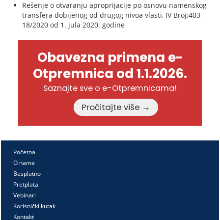
Rešenje o otvaranju aproprijacije po osnovu namenskog
transfera dobijenog od drugog nivoa vlasti, IV Broj:403-
18/2020 od 1. jula 2020. godine
Obavezna primena e-
Otpremnica od 1.1.2026.
Saznajte sve o e-Otpremnicama!
Pročitajte više →
Početna
O nama
Besplatno
Pretplata
Vebinari
Korisnički kutak
Kontakt