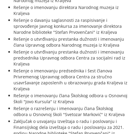
Narodnog muzeja iz Kraljeva
Rešenje o imenovanju direktora Narodnog muzeja iz
Kraljeva
Rešenje o davanju saglasnosti za raspisivanje i
sprovođenje Javnog konkursa za imenovanje direktora
Narodne biblioteke "Stefan Prvovenčani" iz Kraljeva
Rešenje o utvrđivanju prestanka dužnosti i imenovanju
člana Upravnog odbora Narodnog muzeja iz Kraljeva
Rešenje o utvrđivanju prestanka dužnosti i imenovanju
predsednika Upravnog odbora Centra za socijalni rad iz
Kraljeva
Rešenje o imenovanju predsednika i šest članova
Privremenog Upravnog odbora Centra za stručno
usavršavanje zaposlenih u obrazovanju grada Kraljeva iz
Kraljeva
Rešenje o imenovanju člana Školskog odbora u Osnovnoj
školi "Jovo Kursula" iz Kraljeva
Rešenje o razrešenju i imenovanju člana Školskog
odbora u Osnovnoj školi "Svetozar Marković" iz Kraljeva
Zaključak o usvajanju Izveštaja o radu i poslovanju i
Finansijskog dela izveštaja o radu i poslovanju za 2021.
godinu Narodne biblioteke "Stefan Prvovenčani" iz