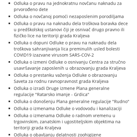
Odluka o pravu na jednokratnu novčanu naknadu za
prvorođeno dete
Odluka o novčanoj pomoći nezaposlenim porodiljama
Odluka o pravu na naknadu dela troškova boravka dece
u predškolskoj ustanovi čiji je osnivač drugo pravno ili
fizičko lice na teritoriji grada Kraljeva
Odluka o dopuni Odluke o pravu na naknadu dela
troškova sahranjivanja lica preminulih usled bolesti
COVID19 izazvane virusom SARS-COV-2
Odluka o izmeni Odluke o osnivanju Centra za stručno
usavršavanje zaposlenih u obrazovanju grada Kraljeva
Odluka o prestanku važenja Odluke o obrazovanju
Saveta za rodnu ravnopravnost grada Kraljeva
Odluka o izradi Druge izmene Plana generalne
regulacije "Ratarsko imanje - Grdica"
Odluka o donošenju Plana generalne regulacije "Rudno"
Odluka o izmenama Odluke o vodovodu i kanalizaciji
Odluka o izmenama Odluke o radnom vremenu u
trgovinskim, zanatskim i ugostiteljskim objektima na
teritoriji grada Kraljeva
Odluka o obavljanju delatnosti zoohigijene