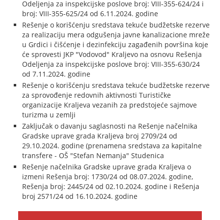
Odeljenja za inspekcijske poslove broj: VIII-355-624/24 i
broj: VIII-355-625/24 od 6.11.2024. godine
Rešenje o korišćenju sredstava tekuće budžetske rezerve
za realizaciju mera odgušenja javne kanalizacione mreže
u Grdici i čišćenje i dezinfekciju zagađenih površina koje
će sprovesti JKP "Vodovod" Kraljevo na osnovu Rešenja
Odeljenja za inspekcijske poslove broj: VIII-355-630/24
od 7.11.2024. godine
Rešenje o korišćenju sredstava tekuće budžetske rezerve
za sprovođenje redovnih aktivnosti Turističke
organizacije Kraljeva vezanih za predstojeće sajmove
turizma u zemlji
Zaključak o davanju saglasnosti na Rešenje načelnika
Gradske uprave grada Kraljeva broj 2709/24 od
29.10.2024. godine (prenamena sredstava za kapitalne
transfere - OŠ "Stefan Nemanja" Studenica
Rešenje načelnika Gradske uprave grada Kraljeva o
izmeni Rešenja broj: 1730/24 od 08.07.2024. godine,
Rešenja broj: 2445/24 od 02.10.2024. godine i Rešenja
broj 2571/24 od 16.10.2024. godine