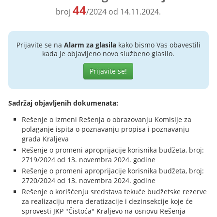
44
broj
/2024 od 14.11.2024.
Prijavite se na
Alarm za glasila
kako bismo Vas obavestili
kada je objavljeno novo službeno glasilo.
Prijavite se!
Sadržaj objavljenih dokumenata:
Rešenje o izmeni Rešenja o obrazovanju Komisije za
polaganje ispita o poznavanju propisa i poznavanju
grada Kraljeva
Rešenje o promeni aproprijacije korisnika budžeta, broj:
2719/2024 od 13. novembra 2024. godine
Rešenje o promeni aproprijacije korisnika budžeta, broj:
2720/2024 od 13. novembra 2024. godine
Rešenje o korišćenju sredstava tekuće budžetske rezerve
za realizaciju mera deratizacije i dezinsekcije koje će
sprovesti JKP "Čistoća" Kraljevo na osnovu Rešenja