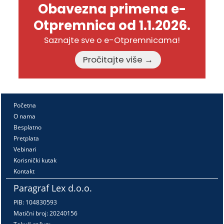
Obavezna primena e-
Otpremnica od 1.1.2026.
Saznajte sve o e-Otpremnicama!
Pročitajte više →
Početna
O nama
Besplatno
Pretplata
Vebinari
Korisnički kutak
Kontakt
Paragraf Lex d.o.o.
PIB: 104830593
Matični broj: 20240156