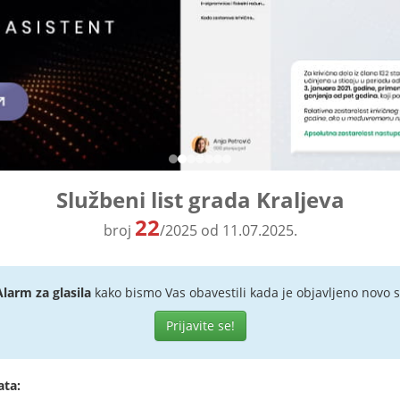
Službeni list grada Kraljeva
22
broj
/2025 od 11.07.2025.
Alarm za glasila
kako bismo Vas obavestili kada je objavljeno novo s
Prijavite se!
ata: