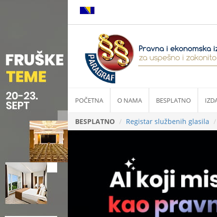
POČETNA
O NAMA
BESPLATNO
IZD
BESPLATNO
Registar službenih glasila