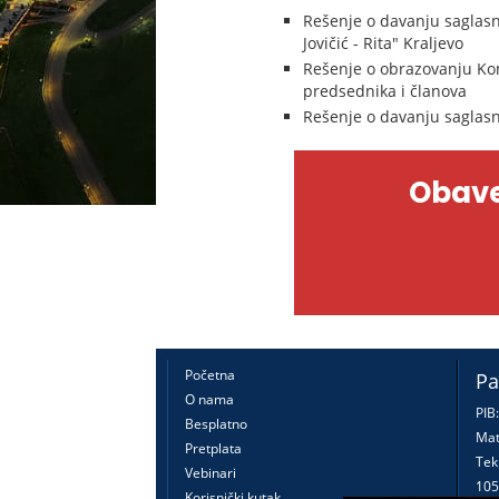
Rešenje o davanju saglasn
Jovičić - Rita" Kraljevo
Rešenje o obrazovanju Kom
predsednika i članova
Rešenje o davanju saglasno
Obave
Početna
Pa
O nama
PIB
Besplatno
Mat
Pretplata
Tek
Vebinari
105
Korisnički kutak