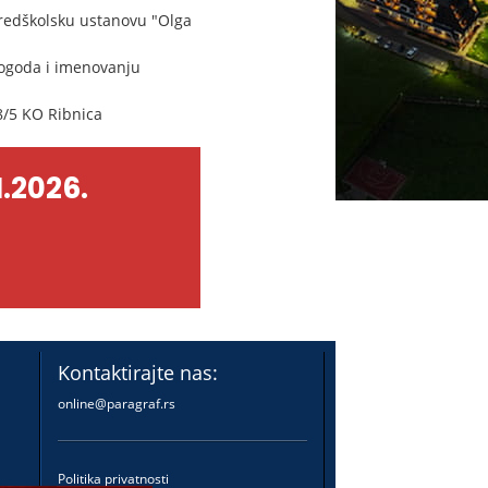
Predškolsku ustanovu "Olga
pogoda i imenovanju
18/5 KO Ribnica
.2026.
Kontaktirajte nas:
online@paragraf.rs
Politika privatnosti