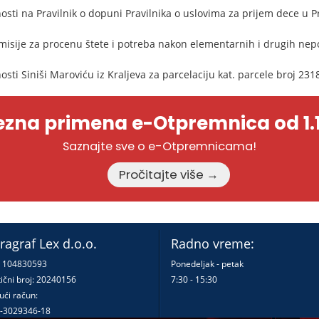
osti na Pravilnik o dopuni Pravilnika o uslovima za prijem dece u 
isije za procenu štete i potreba nakon elementarnih i drugih ne
sti Siniši Maroviću iz Kraljeva za parcelaciju kat. parcele broj 23
zna primena e-Otpremnica od 1.1
Saznajte sve o e-Otpremnicama!
Pročitajte više →
ragraf Lex d.o.o.
Radno vreme:
: 104830593
Ponedeljak - petak
ični broj: 20240156
7:30 - 15:30
ući račun:
-3029346-18