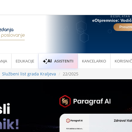
ANJA
EDUKACIJE
ASISTENTI
KANCELARKO
KORISNIČ
Službeni list grada Kraljeva
22/2025