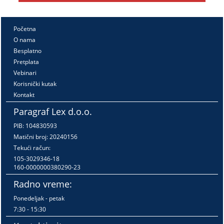
Početna
O nama
Besplatno
Pretplata
Vebinari
Korisnički kutak
Kontakt
Paragraf Lex d.o.o.
PIB: 104830593
Matični broj: 20240156
Tekući račun:
105-3029346-18
160-0000000380290-23
Radno vreme:
Ponedeljak - petak
7:30 - 15:30