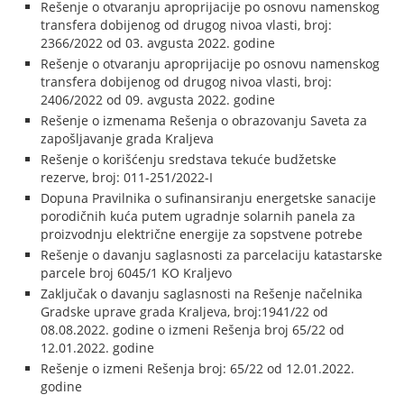
Rešenje o otvaranju aproprijacije po osnovu namenskog
transfera dobijenog od drugog nivoa vlasti, broj:
2366/2022 od 03. avgusta 2022. godine
Rešenje o otvaranju aproprijacije po osnovu namenskog
transfera dobijenog od drugog nivoa vlasti, broj:
2406/2022 od 09. avgusta 2022. godine
Rešenje o izmenama Rešenja o obrazovanju Saveta za
zapošljavanje grada Kraljeva
Rešenje o korišćenju sredstava tekuće budžetske
rezerve, broj: 011-251/2022-I
Dopuna Pravilnika o sufinansiranju energetske sanacije
porodičnih kuća putem ugradnje solarnih panela za
proizvodnju električne energije za sopstvene potrebe
Rešenje o davanju saglasnosti za parcelaciju katastarske
parcele broj 6045/1 KO Kraljevo
Zaključak o davanju saglasnosti na Rešenje načelnika
Gradske uprave grada Kraljeva, broj:1941/22 od
08.08.2022. godine o izmeni Rešenja broj 65/22 od
12.01.2022. godine
Rešenje o izmeni Rešenja broj: 65/22 od 12.01.2022.
godine