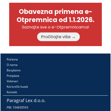
Obavezna primena e-
Otpremnica od 1.1.2026.
Saznajte sve o e-Otpremnicama!
Pročitajte više →
Početna
O nama
Besplatno
Pretplata
Vebinari
Korisnički kutak
Kontakt
Paragraf Lex d.o.o.
PIB: 104830593