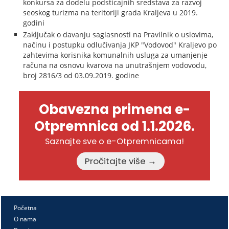
konkursa za dodelu podsticajnih sredstava za razvoj
seoskog turizma na teritoriji grada Kraljeva u 2019.
godini
Zaključak o davanju saglasnosti na Pravilnik o uslovima,
načinu i postupku odlučivanja JKP "Vodovod" Kraljevo po
zahtevima korisnika komunalnih usluga za umanjenje
računa na osnovu kvarova na unutrašnjem vodovodu,
broj 2816/3 od 03.09.2019. godine
Obavezna primena e-
Otpremnica od 1.1.2026.
Saznajte sve o e-Otpremnicama!
Pročitajte više →
Početna
O nama