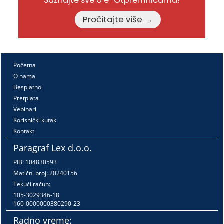
Saznajte sve o e-Otpremnicama!
Pročitajte više →
Početna
O nama
Besplatno
Pretplata
Vebinari
Korisnički kutak
Kontakt
Paragraf Lex d.o.o.
PIB: 104830593
Matični broj: 20240156
Tekući račun:
105-3029346-18
160-0000000380290-23
Radno vreme: