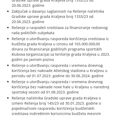
Gradske uprave grada Kraljeva broj 1332/23 od
20.06.2023. godine
Zaključak o davanju saglasnosti na Rešenje načelnika
Gradske uprave grada Kraljeva broj 1333/23 od
20.06.2023. godine
Rešenje o raspodeli sredstava za finansiranje redovnog
rada političkih subjekata
Rešenje o utvrđivanju rasporeda korišćenja sredstava iz
budžeta grada Kraljeva u iznosu od 165.000.000,00
dinara za finansiranje godišnjih programa sportskih
klubova (organizacija) sa teritorije grada Kraljeva u 2023.
godini po javnom pozivu
Rešenje o utvrđivanju rasporeda i vremena dnevnog
korišćenja bez naknade Atletskog stadiona u Kraljevu u
periodu od 01.07.2023. godine do 30.06.2024. godine
Rešenje o utvrđivanju rasporeda i vremena dnevnog
korišćenja bez naknade nove hale u Kraljevu u narednoj
sportskoj sezoni od 01.08.2023. godine
Rešenje načelnika Gradske uprave grada Kraljeva o
izmeni Rešenja broj 145/23 od 30.01.2023. godine o
pojedinačnom rasporedu korišćenja budžetskih
sredstava indirektnim korisnicima budžeta mesnim