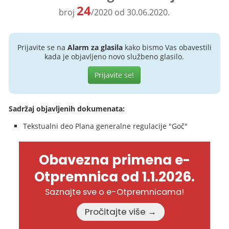
24
broj
/2020 od 30.06.2020.
Prijavite se na
Alarm za glasila
kako bismo Vas obavestili
kada je objavljeno novo službeno glasilo.
Prijavite se!
Sadržaj objavljenih dokumenata:
Tekstualni deo Plana generalne regulacije "Goč"
Obavezna primena e-
Otpremnica od 1.1.2026.
Saznajte sve o e-Otpremnicama!
Pročitajte više →