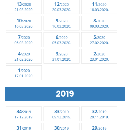
13
12
11
/2020
/2020
/2020
21.03.2020.
20.03.2020.
18.03.2020.
10
9
8
/2020
/2020
/2020
16.03.2020.
16.03.2020.
09.03.2020.
7
6
5
/2020
/2020
/2020
06.03.2020.
05.03.2020.
27.02.2020.
4
3
2
/2020
/2020
/2020
21.02.2020.
31.01.2020.
23.01.2020.
1
/2020
17.01.2020.
2019
34
33
32
/2019
/2019
/2019
17.12.2019.
09.12.2019.
29.11.2019.
31
30
29
/2019
/2019
/2019