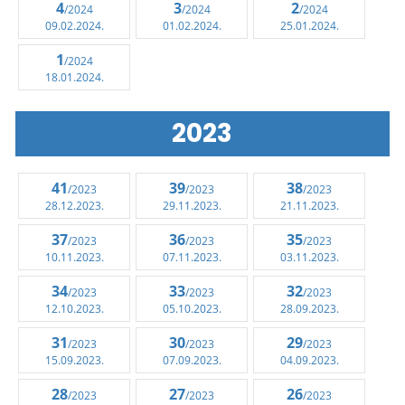
4
3
2
/2024
/2024
/2024
09.02.2024.
01.02.2024.
25.01.2024.
1
/2024
18.01.2024.
2023
41
39
38
/2023
/2023
/2023
28.12.2023.
29.11.2023.
21.11.2023.
37
36
35
/2023
/2023
/2023
10.11.2023.
07.11.2023.
03.11.2023.
34
33
32
/2023
/2023
/2023
12.10.2023.
05.10.2023.
28.09.2023.
31
30
29
/2023
/2023
/2023
15.09.2023.
07.09.2023.
04.09.2023.
28
27
26
/2023
/2023
/2023