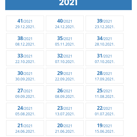
2021
41
40
39
/2021
/2021
/2021
29.12.2021.
24.12.2021.
23.12.2021.
38
35
34
/2021
/2021
/2021
08.12.2021.
05.11.2021.
28.10.2021.
33
32
31
/2021
/2021
/2021
22.10.2021.
07.10.2021.
07.10.2021.
30
29
28
/2021
/2021
/2021
30.09.2021.
22.09.2021.
17.09.2021.
27
26
25
/2021
/2021
/2021
09.09.2021.
08.09.2021.
11.08.2021.
24
23
22
/2021
/2021
/2021
05.08.2021.
13.07.2021.
01.07.2021.
21
20
19
/2021
/2021
/2021
24.06.2021.
21.06.2021.
15.06.2021.