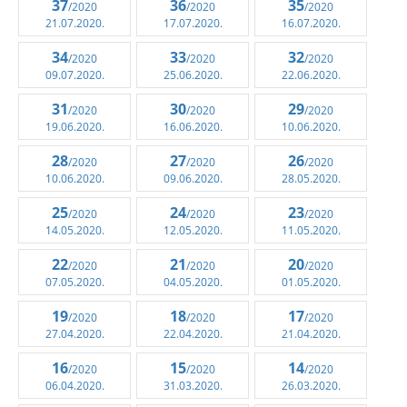
37
36
35
/2020
/2020
/2020
21.07.2020.
17.07.2020.
16.07.2020.
34
33
32
/2020
/2020
/2020
09.07.2020.
25.06.2020.
22.06.2020.
31
30
29
/2020
/2020
/2020
19.06.2020.
16.06.2020.
10.06.2020.
28
27
26
/2020
/2020
/2020
10.06.2020.
09.06.2020.
28.05.2020.
25
24
23
/2020
/2020
/2020
14.05.2020.
12.05.2020.
11.05.2020.
22
21
20
/2020
/2020
/2020
07.05.2020.
04.05.2020.
01.05.2020.
19
18
17
/2020
/2020
/2020
27.04.2020.
22.04.2020.
21.04.2020.
16
15
14
/2020
/2020
/2020
06.04.2020.
31.03.2020.
26.03.2020.