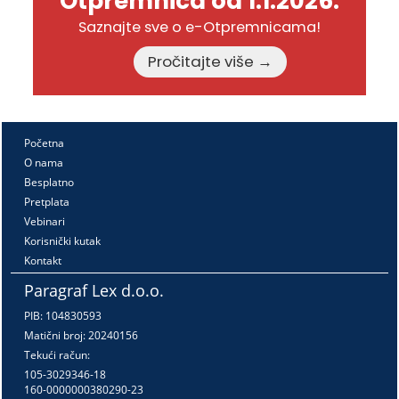
Otpremnica od 1.1.2026.
Saznajte sve o e-Otpremnicama!
Pročitajte više →
Početna
O nama
Besplatno
Pretplata
Vebinari
Korisnički kutak
Kontakt
Paragraf Lex d.o.o.
PIB: 104830593
Matični broj: 20240156
Tekući račun:
105-3029346-18
160-0000000380290-23