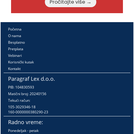
Pročitajte više →
Početna
O nama
Besplatno
Pretplata
Vebinari
Korisnički kutak
Kontakt
Paragraf Lex d.o.o.
PIB: 104830593
Matični broj: 20240156
Tekući račun:
105-3029346-18
160-0000000380290-23
Radno vreme:
Ponedeljak - petak