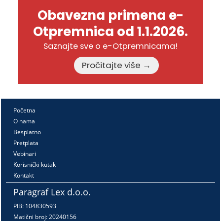
Obavezna primena e-
Otpremnica od 1.1.2026.
Saznajte sve o e-Otpremnicama!
Pročitajte više →
Početna
O nama
Besplatno
Pretplata
Vebinari
Korisnički kutak
Kontakt
Paragraf Lex d.o.o.
PIB: 104830593
Matični broj: 20240156