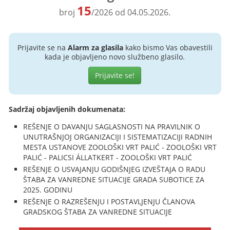
15
broj
/2026 od 04.05.2026.
Prijavite se na
Alarm za glasila
kako bismo Vas obavestili
kada je objavljeno novo službeno glasilo.
Prijavite se!
Sadržaj objavljenih dokumenata:
REŠENJE O DAVANJU SAGLASNOSTI NA PRAVILNIK O
UNUTRAŠNJOJ ORGANIZACIJI I SISTEMATIZACIJI RADNIH
MESTA USTANOVE ZOOLOŠKI VRT PALIĆ - ZOOLOŠKI VRT
PALIĆ - PALICSI ÁLLATKERT - ZOOLOŠKI VRT PALIĆ
REŠENJE O USVAJANJU GODIŠNJEG IZVEŠTAJA O RADU
ŠTABA ZA VANREDNE SITUACIJE GRADA SUBOTICE ZA
2025. GODINU
REŠENJE O RAZREŠENJU I POSTAVLJENJU ČLANOVA
GRADSKOG ŠTABA ZA VANREDNE SITUACIJE