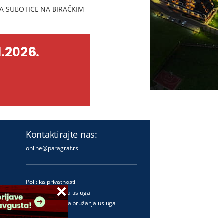
A SUBOTICE NA BIRAČKIM
.2026.
Kontaktirajte nas:
online@paragraf.rs
Politika privatnosti
Politika pružanja usluga
Praktična pravila pružanja usluga