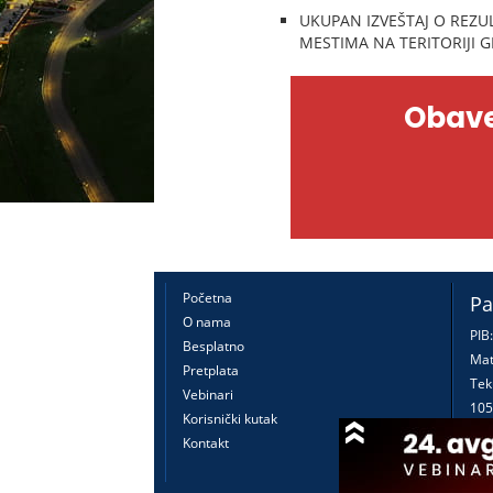
UKUPAN IZVEŠTAJ O REZU
MESTIMA NA TERITORIJI 
Obave
Početna
Pa
O nama
PIB
Besplatno
Mat
Pretplata
Tek
Vebinari
105
Korisnički kutak
160
Kontakt