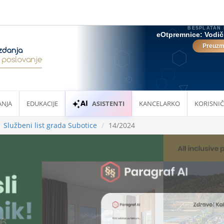
ANJA
EDUKACIJE
ASISTENTI
KANCELARKO
KORISNIČ
Službeni list grada Subotice
14/2024