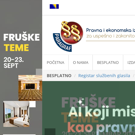
POČETNA
O NAMA
BESPLATNO
IZD
BESPLATNO
Registar službenih glasila