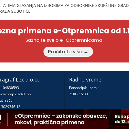
LTATIMA GLASANJA NA IZBORIMA ZA ODBORNIKE SKUPŠTINE GRAD
GRADA SUBOTICE
zna primena e-Otpremnica od 1.1
Saznajte sve o e-Otpremnicama!
Pročitajte više →
ragraf Lex d.o.o.
Radno vreme:
: 104830593
Ponedeljak - petak
ični broj: 20240156
7:30 - 15:30
ući račun:
-3029346-18
-0000000380290-23