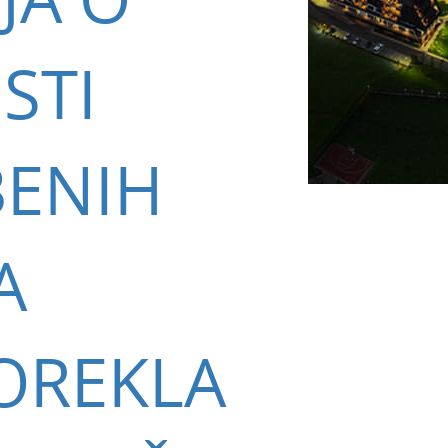
STI
ENIH
A
OREKLA