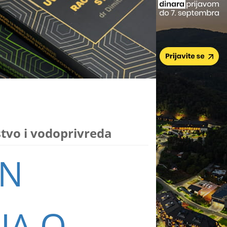
tvo i vodoprivreda
AN
JA O