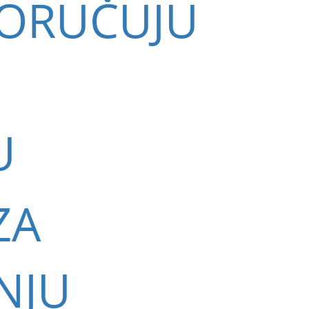
SPORUČUJU
U
ZA
NJU