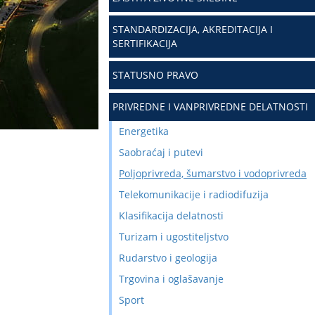
STANDARDIZACIJA, AKREDITACIJA I
SERTIFIKACIJA
STATUSNO PRAVO
PRIVREDNE I VANPRIVREDNE DELATNOSTI
Energetika
Saobraćaj i putevi
Poljoprivreda, šumarstvo i vodoprivreda
Telekomunikacije i radiodifuzija
Klasifikacija delatnosti
Turizam i ugostiteljstvo
Rudarstvo i geologija
Trgovina i oglašavanje
Sport