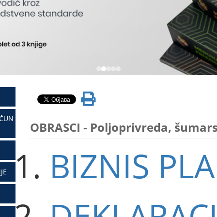
AČUN
OBRASCI - Poljoprivreda, šumars
BIZNIS PL
JE
DEKLARACI