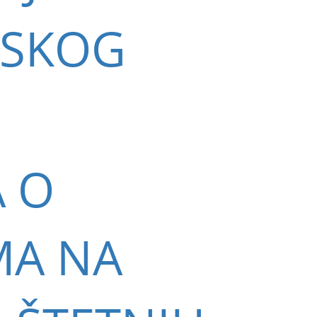
RSKOG
A O
MA NA