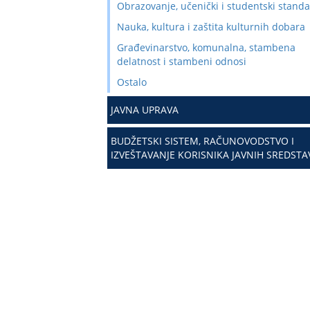
Obrazovanje, učenički i studentski stand
Nauka, kultura i zaštita kulturnih dobara
Građevinarstvo, komunalna, stambena
delatnost i stambeni odnosi
Ostalo
JAVNA UPRAVA
BUDŽETSKI SISTEM, RAČUNOVODSTVO I
IZVEŠTAVANJE KORISNIKA JAVNIH SREDSTA