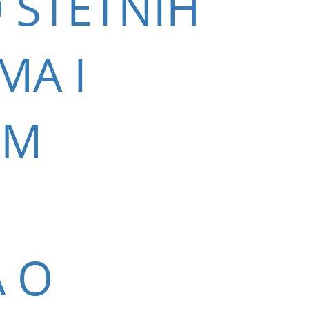
 ŠTETNIH
MA I
IM
A O