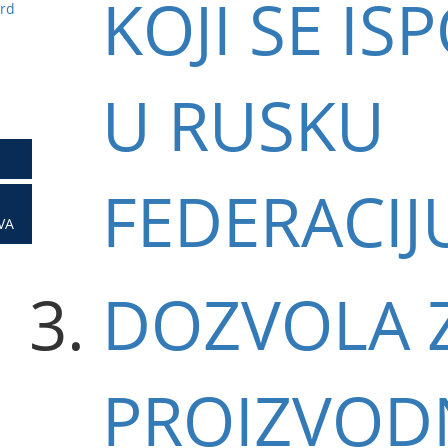
KOJI SE I
ard
U RUSKU
FEDERACIJ
VA
DOZVOLA 
PROIZVOD