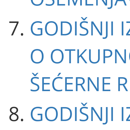
GODIŠNJI I
O OTKUPNO
ŠEĆERNE R
GODIŠNJI I