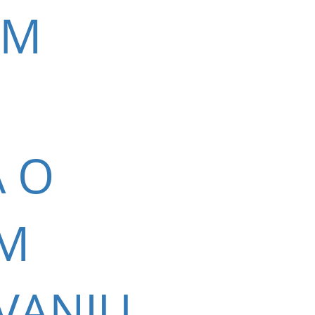
OM
A O
M
VANJU