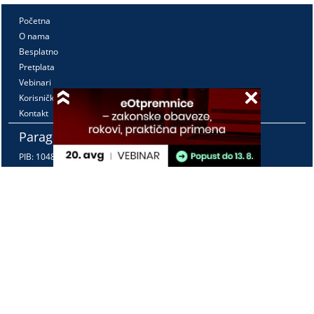
Početna
O nama
Besplatno
Pretplata
Vebinari
Korisnički kutak
Kontakt
Paragraf Lex d.o.o.
PIB: 104830593
Matični broj: 20240156
Tekući račun:
105-3029346-18
160-0000000380290-23
Radno vreme:
Ponedeljak - petak
7:30 - 15:30
Kontaktirajte nas: