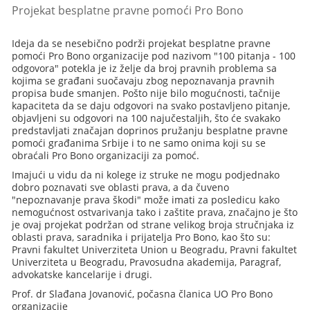
Projekat besplatne pravne pomoći Pro Bono
Ideja da se nesebično podrži projekat besplatne pravne
pomoći Pro Bono organizacije pod nazivom "100 pitanja - 100
odgovora" potekla je iz želje da broj pravnih problema sa
kojima se građani suočavaju zbog nepoznavanja pravnih
propisa bude smanjen. Pošto nije bilo mogućnosti, tačnije
kapaciteta da se daju odgovori na svako postavljeno pitanje,
objavljeni su odgovori na 100 najučestaljih, što će svakako
predstavljati značajan doprinos pružanju besplatne pravne
pomoći građanima Srbije i to ne samo onima koji su se
obraćali Pro Bono organizaciji za pomoć.
Imajući u vidu da ni kolege iz struke ne mogu podjednako
dobro poznavati sve oblasti prava, a da čuveno
"nepoznavanje prava škodi" može imati za posledicu kako
nemogućnost ostvarivanja tako i zaštite prava, značajno je što
je ovaj projekat podržan od strane velikog broja stručnjaka iz
oblasti prava, saradnika i prijatelja Pro Bono, kao što su:
Pravni fakultet Univerziteta Union u Beogradu, Pravni fakultet
Univerziteta u Beogradu, Pravosudna akademija, Paragraf,
advokatske kancelarije i drugi.
Prof. dr Slađana Jovanović, počasna članica UO Pro Bono
organizacije