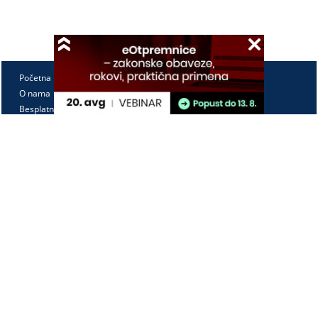
Početna
O nama
Besplatno
Pretplata
Vebinari
Korisnički kutak
Kontakt
Paragraf Lex d.o.o.
PIB: 104830593
Matični broj: 20240156
Tekući račun:
105-3029346-18
160-0000000380290-23
Radno vreme: