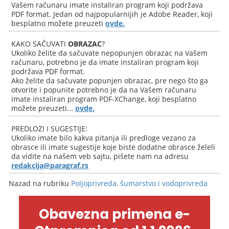
Vašem računaru imate instaliran program koji podržava
PDF format. Jedan od najpopularnijih je Adobe Reader, koji
besplatno možete preuzeti
ovde.
KAKO SAČUVATI
OBRAZAC
?
Ukoliko želite da sačuvate nepopunjen obrazac na Vašem
računaru, potrebno je da imate instaliran program koji
podržava PDF format.
Ako želite da sačuvate popunjen obrazac, pre nego što ga
otvorite i popunite potrebno je da na Vašem računaru
imate instaliran program PDF-XChange, koji besplatno
možete preuzeti...
ovde.
PREDLOZI I SUGESTIJE:
Ukoliko imate bilo kakva pitanja ili predloge vezano za
obrasce ili imate sugestije koje biste dodatne obrasce želeli
da vidite na našem veb sajtu, pišete nam na adresu
redakcija@paragraf.rs
Nazad na rubriku
Poljoprivreda, šumarstvo i vodoprivreda
Obavezna primena e-