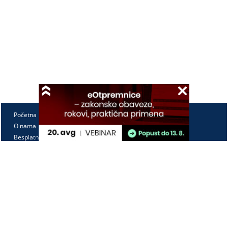
Početna
O nama
Besplatno
Pretplata
Vebinari
Korisnički kutak
Kontakt
Paragraf Lex d.o.o.
PIB: 104830593
Matični broj: 20240156