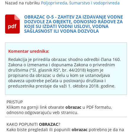
Nazad na rubriku
Poljoprivreda, šumarstvo i vodoprivreda
OBRAZAC O-5 - ZAHTEV ZA IZDAVANJE VODNE
DOZVOLE ZA OBJEKTE, ODNOSNO RADOVE ZA
KOJE SU IZDATI VODNI USLOVI, VODNA
SAGLASNOST ILI VODNA DOZVOLA
Komentar urednika:
Redakcija je priredila obrazac shodno odredbi člana 160.
Zakona o izmenama i dopunama Zakona o privrednim
društvima ("Sl. glasnik RS", br. 44/2018) kojom je
propisano da obrazac u delu u kom se ustanovljava
obaveza upotrebe pečata u poslovanju društava i
preduzetnika prestaje da važi 1. oktobra 2018. godine.
PRISTUP
Klikom na gornji link otvarate
obrazac
u PDF formatu,
odnosno odgovarajuću veb stranicu.
KAKO POPUNITI
OBRAZAC
?
Kako biste pregledali ili popunili
obrazac
potrebno je da na