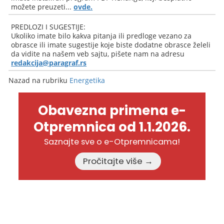
možete preuzeti...
ovde.
PREDLOZI I SUGESTIJE:
Ukoliko imate bilo kakva pitanja ili predloge vezano za
obrasce ili imate sugestije koje biste dodatne obrasce želeli
da vidite na našem veb sajtu, pišete nam na adresu
redakcija@paragraf.rs
Nazad na rubriku
Energetika
Obavezna primena e-
Otpremnica od 1.1.2026.
Saznajte sve o e-Otpremnicama!
Pročitajte više →