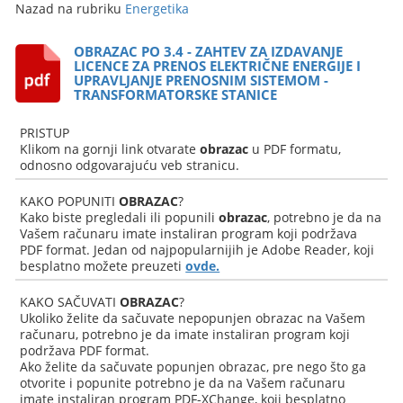
Nazad na rubriku
Energetika
OBRAZAC PO 3.4 - ZAHTEV ZA IZDAVANJE
LICENCE ZA PRENOS ELEKTRIČNE ENERGIJE I
UPRAVLJANJE PRENOSNIM SISTEMOM -
TRANSFORMATORSKE STANICE
PRISTUP
Klikom na gornji link otvarate
obrazac
u PDF formatu,
odnosno odgovarajuću veb stranicu.
KAKO POPUNITI
OBRAZAC
?
Kako biste pregledali ili popunili
obrazac
, potrebno je da na
Vašem računaru imate instaliran program koji podržava
PDF format. Jedan od najpopularnijih je Adobe Reader, koji
besplatno možete preuzeti
ovde.
KAKO SAČUVATI
OBRAZAC
?
Ukoliko želite da sačuvate nepopunjen obrazac na Vašem
računaru, potrebno je da imate instaliran program koji
podržava PDF format.
Ako želite da sačuvate popunjen obrazac, pre nego što ga
otvorite i popunite potrebno je da na Vašem računaru
imate instaliran program PDF-XChange, koji besplatno