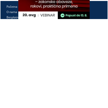
Početna
O nama
Besplatno
Pretplata
Vebinari
Korisnički kutak
Kontakt
Paragraf Lex d.o.o.
PIB: 104830593
Matični broj: 20240156
Tekući račun:
105-3029346-18
160-0000000380290-23
Radno vreme:
Ponedeljak - petak
7:30 - 15:30
Kontaktirajte nas: