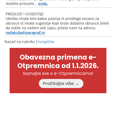
možete preuzeti...
ovde.
PREDLOZI I SUGESTIJE:
Ukoliko imate bilo kakva pitanja ili predloge vezano za
obrasce ili imate sugestije koje biste dodatne obrasce želeli
da vidite na našem veb sajtu, pišete nam na adresu
redakcija@paragraf.rs
Nazad na rubriku
Energetika
Obavezna primena e-
Otpremnica od 1.1.2026.
Saznajte sve o e-Otpremnicama!
Pročitajte više →