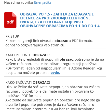
Nazad na rubriku
Energetika
OBRAZAC PO 1.5 - ZAHTEV ZA IZDAVANJE
LICENCE ZA PROIZVODNJU ELEKTRIČNE
ENERGIJE ZA ELEKTRANE KOJE NISU
OBUHVAĆENE OBRASCIMA PO 1.1 DO PO 1.4
PRISTUP
Klikom na gornji link otvarate
obrazac
u PDF formatu,
odnosno odgovarajuću veb stranicu.
KAKO POPUNITI
OBRAZAC
?
Kako biste pregledali ili popunili
obrazac
, potrebno je da na
Vašem računaru imate instaliran program koji podržava
PDF format. Jedan od najpopularnijih je Adobe Reader, koji
besplatno možete preuzeti
ovde.
KAKO SAČUVATI
OBRAZAC
?
Ukoliko želite da sačuvate nepopunjen obrazac na Vašem
računaru, potrebno je da imate instaliran program koji
podržava PDF format.
Ako želite da sačuvate popunjen obrazac, pre nego što ga
otvorite i popunite potrebno je da na Vašem računaru
imate instaliran program PDF-XChange, koji besplatno