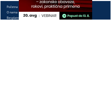
Početna
O nama
Besplatno
Pretplata
Vebinari
Korisnički kutak
Kontakt
Paragraf Lex d.o.o.
PIB: 104830593
Matični broj: 20240156
Tekući račun:
105-3029346-18
160-0000000380290-23
Radno vreme:
Ponedeljak - petak
7:30 - 15:30
Kontaktirajte nas: