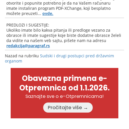
otvorite i popunite potrebno je da na Vašem računaru
imate instaliran program PDF-XChange, koji besplatno
možete preuzeti...
ovde.
PREDLOZI I SUGESTIJE:
Ukoliko imate bilo kakva pitanja ili predloge vezano za
obrasce ili imate sugestije koje biste dodatne obrasce želeli
da vidite na našem veb sajtu, pišete nam na adresu
redakcija@paragraf.rs
Nazad na rubriku
Sudski i drugi postupci pred državnim
organom
Obavezna primena e-
Otpremnica od 1.1.2026.
Saznajte sve o e-Otpremnicama!
Pročitajte više →