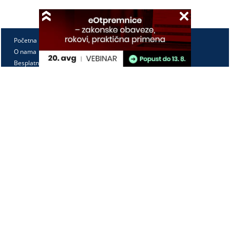
Početna
O nama
Besplatno
Pretplata
Vebinari
Korisnički kutak
Kontakt
Paragraf Lex d.o.o.
PIB: 104830593
Matični broj: 20240156
Tekući račun:
105-3029346-18
160-0000000380290-23
Radno vreme:
Ponedeljak - petak
7:30 - 15:30