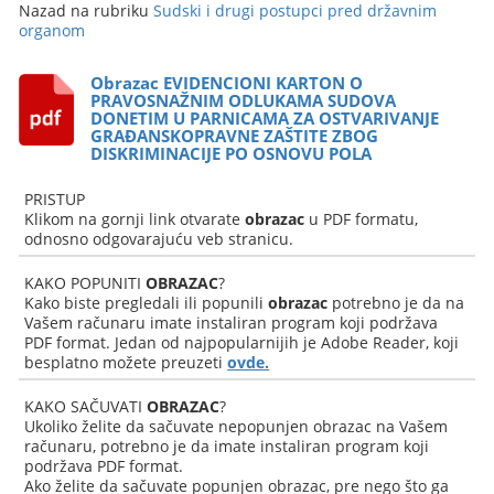
Nazad na rubriku
Sudski i drugi postupci pred državnim
organom
Obrazac EVIDENCIONI KARTON O
PRAVOSNAŽNIM ODLUKAMA SUDOVA
DONETIM U PARNICAMA ZA OSTVARIVANJE
GRAĐANSKOPRAVNE ZAŠTITE ZBOG
DISKRIMINACIJE PO OSNOVU POLA
PRISTUP
Klikom na gornji link otvarate
obrazac
u PDF formatu,
odnosno odgovarajuću veb stranicu.
KAKO POPUNITI
OBRAZAC
?
Kako biste pregledali ili popunili
obrazac
potrebno je da na
Vašem računaru imate instaliran program koji podržava
PDF format. Jedan od najpopularnijih je Adobe Reader, koji
besplatno možete preuzeti
ovde.
KAKO SAČUVATI
OBRAZAC
?
Ukoliko želite da sačuvate nepopunjen obrazac na Vašem
računaru, potrebno je da imate instaliran program koji
podržava PDF format.
Ako želite da sačuvate popunjen obrazac, pre nego što ga