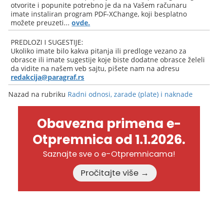
otvorite i popunite potrebno je da na Vašem računaru
imate instaliran program PDF-XChange, koji besplatno
možete preuzeti...
ovde.
PREDLOZI I SUGESTIJE:
Ukoliko imate bilo kakva pitanja ili predloge vezano za
obrasce ili imate sugestije koje biste dodatne obrasce želeli
da vidite na našem veb sajtu, pišete nam na adresu
redakcija@paragraf.rs
Nazad na rubriku
Radni odnosi, zarade (plate) i naknade
Obavezna primena e-
Otpremnica od 1.1.2026.
Saznajte sve o e-Otpremnicama!
Pročitajte više →