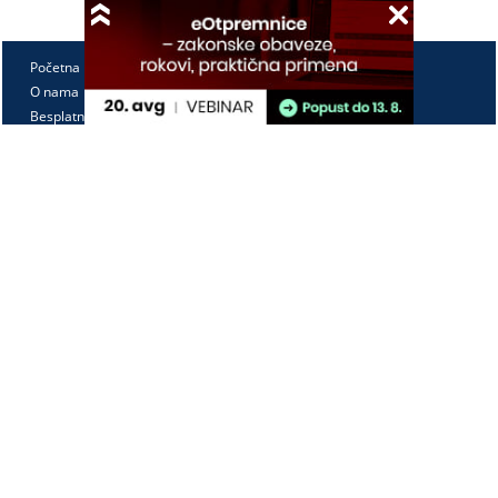
Početna
O nama
Besplatno
Pretplata
Vebinari
Korisnički kutak
Kontakt
Paragraf Lex d.o.o.
PIB: 104830593
Matični broj: 20240156
Tekući račun:
105-3029346-18
160-0000000380290-23
Radno vreme:
Ponedeljak - petak
7:30 - 15:30