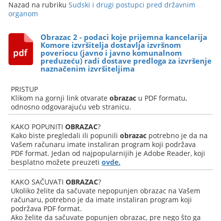
Nazad na rubriku
Sudski i drugi postupci pred državnim
organom
Obrazac 2 - podaci koje prijemna kancelarija
Komore izvršitelja dostavlja izvršnom
poveriocu (javno i javno komunalnom
preduzeću) radi dostave predloga za izvršenje
naznačenim izvršiteljima
PRISTUP
Klikom na gornji link otvarate
obrazac
u PDF formatu,
odnosno odgovarajuću veb stranicu.
KAKO POPUNITI
OBRAZAC
?
Kako biste pregledali ili popunili
obrazac
potrebno je da na
Vašem računaru imate instaliran program koji podržava
PDF format. Jedan od najpopularnijih je Adobe Reader, koji
besplatno možete preuzeti
ovde.
KAKO SAČUVATI
OBRAZAC
?
Ukoliko želite da sačuvate nepopunjen obrazac na Vašem
računaru, potrebno je da imate instaliran program koji
podržava PDF format.
Ako želite da sačuvate popunjen obrazac, pre nego što ga