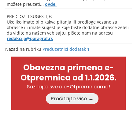
možete preuzeti...
ovde.
PREDLOZI I SUGESTIJE:
Ukoliko imate bilo kakva pitanja ili predloge vezano za
obrasce ili imate sugestije koje biste dodatne obrasce želeli
da vidite na našem veb sajtu, pišete nam na adresu
redakcija@paragraf.rs
Nazad na rubriku
Preduzetnici dodatak 1
Obavezna primena e-
Otpremnica od 1.1.2026.
Saznajte sve o e-Otpremnicama!
Pročitajte više →