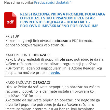
Nazad na rubriku
Preduzetnici dodatak 1
REGISTRACIONA PRIJAVA PROMENE PODATAKA
O PREDUZETNIKU UPISANOM U REGISTAR
PRIVREDNIH SUBJEKATA - DODATAK 1 -
POSLOVNO IME/SKRAĆENO POSLOVNO IME
PRISTUP
Klikom na gornji link otvarate
obrazac
u PDF formatu,
odnosno odgovarajuću veb stranicu.
KAKO POPUNITI
OBRAZAC
?
Kako biste pregledali ili popunili
obrazac
potrebno je da na
Vašem računaru imate instaliran program koji podržava
PDF format. Jedan od najpopularnijih je Adobe Reader, koji
besplatno možete preuzeti
ovde.
KAKO SAČUVATI
OBRAZAC
?
Ukoliko želite da sačuvate nepopunjen obrazac na Vašem
računaru, potrebno je da imate instaliran program koji
podržava PDF format.
Ako želite da sačuvate popunjen obrazac, pre nego što ga
otvorite i popunite potrebno je da na Vašem računaru
imate instaliran program PDF-XChange, koji besplatno