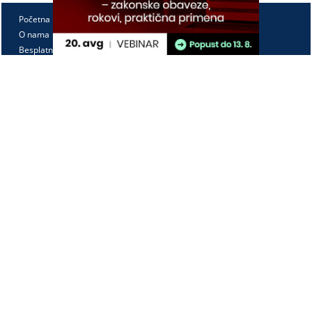
Početna
O nama
Besplatno
Pretplata
Vebinari
Korisnički kutak
Kontakt
Paragraf Lex d.o.o.
PIB: 104830593
Matični broj: 20240156
Tekući račun:
105-3029346-18
160-0000000380290-23
Radno vreme:
Ponedeljak - petak
7:30 - 15:30
Kontaktirajte nas: