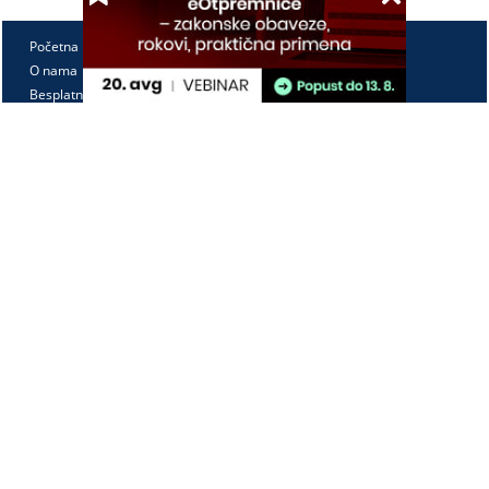
Početna
O nama
Besplatno
Pretplata
Vebinari
Korisnički kutak
Kontakt
Paragraf Lex d.o.o.
PIB: 104830593
Matični broj: 20240156
Tekući račun:
105-3029346-18
160-0000000380290-23
Radno vreme:
Ponedeljak - petak
7:30 - 15:30
Kontaktirajte nas: