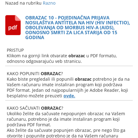
Nazad na rubriku
Razno
OBRAZAC 10 - POJEDINAČNA PRIJAVA
NOSILAŠTVA ANTITELA NA HIV (HIV INFECTIO),
OBOLEVANJA OD MORBUS HIV-A (AIDS),
ODNOSNO SMRTI ZA LICA STARIJA OD 15
GODINA
PRISTUP
Klikom na gornji link otvarate
obrazac
u PDF formatu,
odnosno odgovarajuću veb stranicu.
KAKO POPUNITI
OBRAZAC
?
Kako biste pregledali ili popunili
obrazac
potrebno je da na
Vašem računaru imate instaliran program koji podržava
PDF format. Jedan od najpopularnijih je Adobe Reader, koji
besplatno možete preuzeti
ovde.
KAKO SAČUVATI
OBRAZAC
?
Ukoliko želite da sačuvate nepopunjen obrazac na Vašem
računaru, potrebno je da imate instaliran program koji
podržava PDF format.
Ako želite da sačuvate popunjen obrazac, pre nego što ga
otvorite i popunite potrebno je da na Vašem računaru