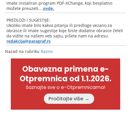
imate instaliran program PDF-XChange, koji besplatno
možete preuzeti...
ovde.
PREDLOZI I SUGESTIJE:
Ukoliko imate bilo kakva pitanja ili predloge vezano za
obrasce ili imate sugestije koje biste dodatne obrasce želeli
da vidite na našem veb sajtu, pišete nam na adresu
redakcija@paragraf.rs
Nazad na rubriku
Razno
Obavezna primena e-
Otpremnica od 1.1.2026.
Saznajte sve o e-Otpremnicama!
Pročitajte više →