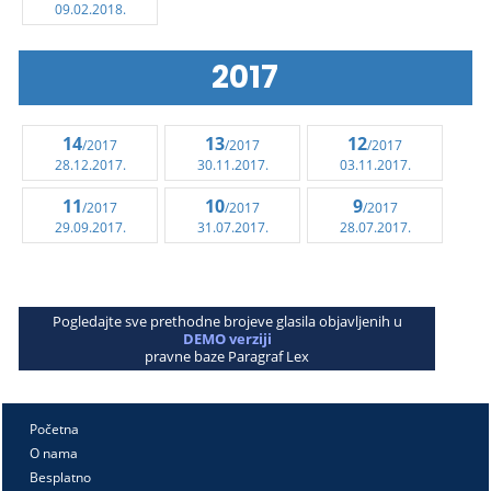
09.02.2018.
2017
14
13
12
/2017
/2017
/2017
28.12.2017.
30.11.2017.
03.11.2017.
11
10
9
/2017
/2017
/2017
29.09.2017.
31.07.2017.
28.07.2017.
Pogledajte sve prethodne brojeve glasila objavljenih u
DEMO verziji
pravne baze Paragraf Lex
Početna
O nama
Besplatno