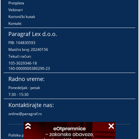
Pretplata
Vebinari
Korisnički kutak
Kontakt
Paragraf Lex d.o.o.
PIB: 104830593
Matični broj: 20240156
Tekući račun:
105-3029346-18
160-0000000380290-23
Radno vreme:
Ponedeljak - petak
7:30 - 15:30
Kontaktirajte nas:
online@paragraf.rs
Politika privatnosti