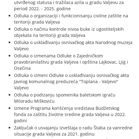
utvrđenog statusa i tražilaca azila u gradu Valjevu za
period 2022. - 2025. godine
Odluka o organizaciji i funkcionisanju civilne zaštite na
teritoriji grada Valjeva
Odluka o načinu kontrole nivoa buke iz ugostiteljskih
objekata na teritoriji grada Valjeva
Odluka o usklađivanju osnivačkog akta Narodnog muzeja
Valjevo
Odluka o izmenama Odluke o Zajedničkom
pravobranilaštvu grada Valjeva i opština Lajkovac, Ljig i
Osečina
Odluka o izmeni Odluke o usklađivanju osnivačkog akta
Javnog komunalnog preduzeća "Toplana - Valjevo"
Valjevo
Odluka o podizanju spomenika baletskom igraču
Miloradu Miškoviću
Izmene Programa korišćenja sredstava Budžetskog
fonda za zaštitu životne sredine grada Valjeva u 2022.
godini
Zaključak o usvajanju Izveštaja o radu Štaba za vanredne
situacije grada Valjeva za 2021. godinu