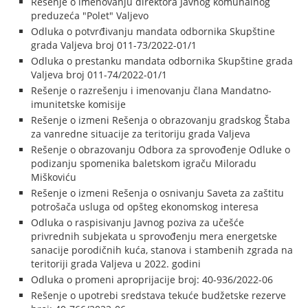
Rešenje o imenovanju direktora Javnog komunalnog
preduzeća "Polet" Valjevo
Odluka o potvrđivanju mandata odbornika Skupštine
grada Valjeva broj 011-73/2022-01/1
Odluka o prestanku mandata odbornika Skupštine grada
Valjeva broj 011-74/2022-01/1
Rešenje o razrešenju i imenovanju člana Mandatno-
imunitetske komisije
Rešenje o izmeni Rešenja o obrazovanju gradskog Štaba
za vanredne situacije za teritoriju grada Valjeva
Rešenje o obrazovanju Odbora za sprovođenje Odluke o
podizanju spomenika baletskom igraču Miloradu
Miškoviću
Rešenje o izmeni Rešenja o osnivanju Saveta za zaštitu
potrošača usluga od opšteg ekonomskog interesa
Odluka o raspisivanju Javnog poziva za učešće
privrednih subjekata u sprovođenju mera energetske
sanacije porodičnih kuća, stanova i stambenih zgrada na
teritoriji grada Valjeva u 2022. godini
Odluka o promeni aproprijacije broj: 40-936/2022-06
Rešenje o upotrebi sredstava tekuće budžetske rezerve