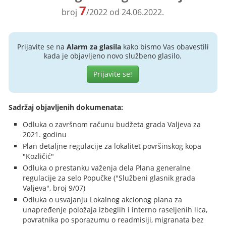
7
broj
/2022 od 24.06.2022.
Prijavite se na
Alarm za glasila
kako bismo Vas obavestili
kada je objavljeno novo službeno glasilo.
Prijavite se!
Sadržaj objavljenih dokumenata:
Odluka o završnom računu budžeta grada Valjeva za
2021. godinu
Plan detaljne regulacije za lokalitet površinskog kopa
"Kozličić"
Odluka o prestanku važenja dela Plana generalne
regulacije za selo Popučke ("Službeni glasnik grada
Valjeva", broj 9/07)
Odluka o usvajanju Lokalnog akcionog plana za
unapređenje položaja izbeglih i interno raseljenih lica,
povratnika po sporazumu o readmisiji, migranata bez