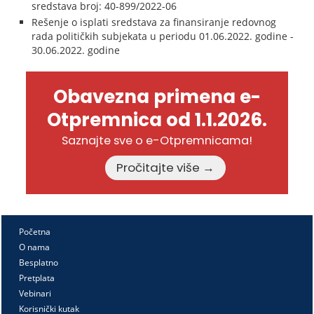
sredstava broj: 40-899/2022-06
Rešenje o isplati sredstava za finansiranje redovnog
rada političkih subjekata u periodu 01.06.2022. godine -
30.06.2022. godine
Obavezna primena e-
Otpremnica od 1.1.2026.
Saznajte sve o e-Otpremnicama!
Pročitajte više →
Početna
O nama
Besplatno
Pretplata
Vebinari
Korisnički kutak