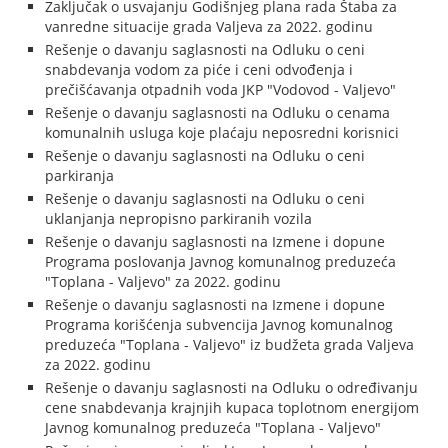
Zaključak o usvajanju Godišnjeg plana rada Štaba za
vanredne situacije grada Valjeva za 2022. godinu
Rešenje o davanju saglasnosti na Odluku o ceni
snabdevanja vodom za piće i ceni odvođenja i
prečišćavanja otpadnih voda JKP "Vodovod - Valjevo"
Rešenje o davanju saglasnosti na Odluku o cenama
komunalnih usluga koje plaćaju neposredni korisnici
Rešenje o davanju saglasnosti na Odluku o ceni
parkiranja
Rešenje o davanju saglasnosti na Odluku o ceni
uklanjanja nepropisno parkiranih vozila
Rešenje o davanju saglasnosti na Izmene i dopune
Programa poslovanja Javnog komunalnog preduzeća
"Toplana - Valjevo" za 2022. godinu
Rešenje o davanju saglasnosti na Izmene i dopune
Programa korišćenja subvencija Javnog komunalnog
preduzeća "Toplana - Valjevo" iz budžeta grada Valjeva
za 2022. godinu
Rešenje o davanju saglasnosti na Odluku o određivanju
cene snabdevanja krajnjih kupaca toplotnom energijom
Javnog komunalnog preduzeća "Toplana - Valjevo"