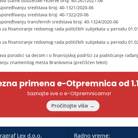
ava stalne budžetske rezerve broj: 40-267/2021-06
aspoređivanju sredstava broj: 40-1321/2020-06
aspoređivanju sredstava broj: 40-1322/20-06
aspoređivanju transfernih sredstava broj: 40-1324/2020-06
a za finansiranje redovnog rada političkih subjekata u periodu 01.0
a za finansiranje redovnog rada političkih subjekata u periodu 01.0
a porodici sa decom i o finansijskoj podršci za podsticanje rađanj
anju znamenitog mesta Brankovina (prečišćen tekst)
zna primena e-Otpremnica od 1.1
Saznajte sve o e-Otpremnicama!
Pročitajte više →
ragraf Lex d.o.o.
Radno vreme: