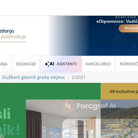
ANJA
EDUKACIJE
ASISTENTI
KANCELARKO
KORISNIČ
Službeni glasnik grada Valjeva
2/2021