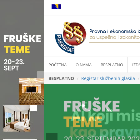
POČETNA
O NAMA
BESPLATNO
IZD
BESPLATNO
Registar službenih glasila