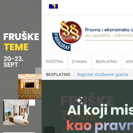
POČETNA
O NAMA
BESPLATNO
IZD
BESPLATNO
Registar službenih glasila