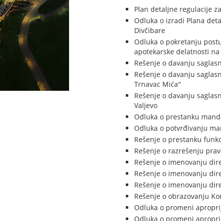
Plan detaljne regulacije 
Odluka o izradi Plana det
Divčibare
Odluka o pokretanju postu
apotekarske delatnosti na 
Rešenje o davanju saglasn
Rešenje o davanju saglasn
Trnavac Mića"
Rešenje o davanju saglas
Valjevo
Odluka o prestanku manda
Odluka o potvrđivanju man
Rešenje o prestanku funkc
Rešenje o razrešenju pravo
Rešenje o imenovanju direk
Rešenje o imenovanju dire
Rešenje o imenovanju dire
Rešenje o obrazovanju Kom
Odluka o promeni aproprij
Odluka o promeni aproprij