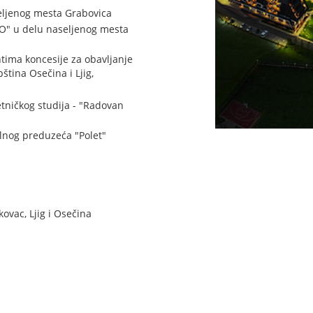
seljenog mesta Grabovica
VO" u delu naseljenog mesta
tima koncesije za obavljanje
ština Osečina i Ljig,
tničkog studija - "Radovan
lnog preduzeća "Polet"
ovac, Ljig i Osečina