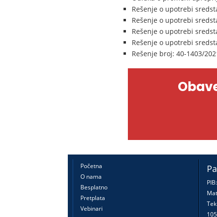
Rešenje o upotrebi sredst
Rešenje o upotrebi sredst
Rešenje o upotrebi sredst
Rešenje o upotrebi sredst
Rešenje broj: 40-1403/202
Obave
Početna
Pa
O nama
PIB
Besplatno
Mat
Pretplata
Tek
Vebinari
105