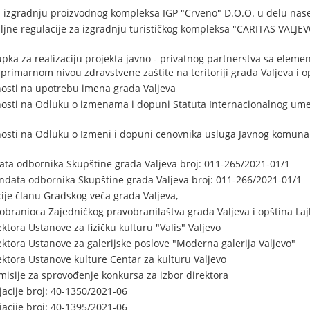
za izgradnju proizvodnog kompleksa IGP "Crveno" D.O.O. u delu na
aljne regulacije za izgradnju turističkog kompleksa "CARITAS VALJE
pka za realizaciju projekta javno - privatnog partnerstva sa elemen
primarnom nivou zdravstvene zaštite na teritoriji grada Valjeva i op
osti na upotrebu imena grada Valjeva
osti na Odluku o izmenama i dopuni Statuta Internacionalnog ume
nosti na Odluku o Izmeni i dopuni cenovnika usluga Javnog komuna
ta odbornika Skupštine grada Valjeva broj: 011-265/2021-01/1
data odbornika Skupštine grada Valjeva broj: 011-266/2021-01/1
ije članu Gradskog veća grada Valjeva,
branioca Zajedničkog pravobranilaštva grada Valjeva i opština Lajk
tora Ustanove za fizičku kulturu "Valis" Valjevo
ktora Ustanove za galerijske poslove "Moderna galerija Valjevo"
ktora Ustanove kulture Centar za kulturu Valjevo
isije za sprovođenje konkursa za izbor direktora
acije broj: 40-1350/2021-06
acije broj: 40-1395/2021-06