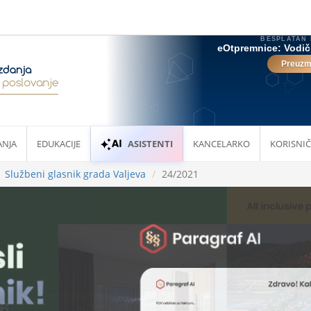
ANJA
EDUKACIJE
ASISTENTI
KANCELARKO
KORISNIČ
Službeni glasnik grada Valjeva
24/2021