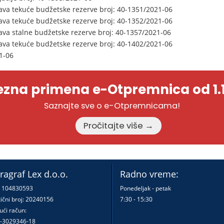
ava tekuće budžetske rezerve broj: 40-1351/2021-06
ava tekuće budžetske rezerve broj: 40-1352/2021-06
ava stalne budžetske rezerve broj: 40-1357/2021-06
ava tekuće budžetske rezerve broj: 40-1402/2021-06
1-06
zna primena e-Otpremnica od 1.1
Saznajte sve o e-Otpremnicama!
Pročitajte više →
ragraf Lex d.o.o.
Radno vreme:
: 104830593
Ponedeljak - petak
ični broj: 20240156
7:30 - 15:30
ući račun:
-3029346-18