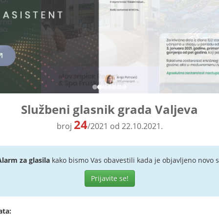
Službeni glasnik grada Valjeva
24
broj
/2021 od 22.10.2021.
Alarm za glasila
kako bismo Vas obavestili kada je objavljeno novo s
Prijavite se!
ata: