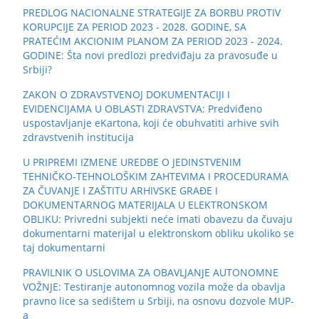
PREDLOG NACIONALNE STRATEGIJE ZA BORBU PROTIV
KORUPCIJE ZA PERIOD 2023 - 2028. GODINE, SA
PRATEĆIM AKCIONIM PLANOM ZA PERIOD 2023 - 2024.
GODINE: Šta novi predlozi predviđaju za pravosuđe u
Srbiji?
ZAKON O ZDRAVSTVENOJ DOKUMENTACIJI I
EVIDENCIJAMA U OBLASTI ZDRAVSTVA: Predviđeno
uspostavljanje eKartona, koji će obuhvatiti arhive svih
zdravstvenih institucija
U PRIPREMI IZMENE UREDBE O JEDINSTVENIM
TEHNIČKO-TEHNOLOŠKIM ZAHTEVIMA I PROCEDURAMA
ZA ČUVANJE I ZAŠTITU ARHIVSKE GRAĐE I
DOKUMENTARNOG MATERIJALA U ELEKTRONSKOM
OBLIKU: Privredni subjekti neće imati obavezu da čuvaju
dokumentarni materijal u elektronskom obliku ukoliko se
taj dokumentarni
PRAVILNIK O USLOVIMA ZA OBAVLJANJE AUTONOMNE
VOŽNJE: Testiranje autonomnog vozila može da obavlja
pravno lice sa sedištem u Srbiji, na osnovu dozvole MUP-
a