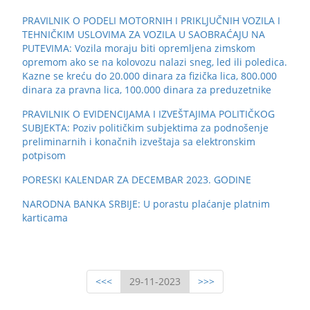
PRAVILNIK O PODELI MOTORNIH I PRIKLJUČNIH VOZILA I
TEHNIČKIM USLOVIMA ZA VOZILA U SAOBRAĆAJU NA
PUTEVIMA: Vozila moraju biti opremljena zimskom
opremom ako se na kolovozu nalazi sneg, led ili poledica.
Kazne se kreću do 20.000 dinara za fizička lica, 800.000
dinara za pravna lica, 100.000 dinara za preduzetnike
PRAVILNIK O EVIDENCIJAMA I IZVEŠTAJIMA POLITIČKOG
SUBJEKTA: Poziv političkim subjektima za podnošenje
preliminarnih i konačnih izveštaja sa elektronskim
potpisom
PORESKI KALENDAR ZA DECEMBAR 2023. GODINE
NARODNA BANKA SRBIJE: U porastu plaćanje platnim
karticama
<<<
29-11-2023
>>>