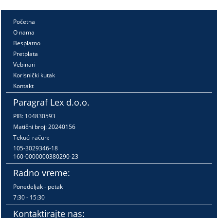
Početna
O nama
Besplatno
Pretplata
Vebinari
Korisnički kutak
Kontakt
Paragraf Lex d.o.o.
PIB: 104830593
Matični broj: 20240156
Tekući račun:
105-3029346-18
160-0000000380290-23
Radno vreme:
Ponedeljak - petak
7:30 - 15:30
Kontaktirajte nas: