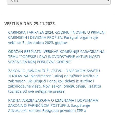
VESTI NA DAN 29.11.2023.
CARINSKA TARIFA ZA 2024. GODINU I NOVINE U PRIMENI
CARINSKIH I DEVIZNIH PROPISA: Paragraf organizuje
vebinar 5. decembra 2023. godine
ODRŽAN BESPLATNI VEBINAR KOMPANIJE PARAGRAF NA
TEMU “PORESKE I RAČUNOVODSTVENE AKTUELNOSTI
VEZANE ZA KRAJ POSLOVNE GODINE”
ZAKONI O JAVNOM TUŽILAŠTVU I O VISOKOM SAVETU
TUŽILAŠTVA: Neprimereni uticaj na tužioce izričito je
zabranjen, uključujući i onaj koji dolazi iz izvršne i
zakonodavne vlasti. Novi zakoni omogućavaju i zaštitu
tužilaca od ove nelegalne prakse
RADNA VERZIJA ZAKONA O IZMENAMA I DOPUNAMA
ZAKONA O PARNIČNOM POSTUPKU: Saopštenje
Advokatske komore Beograda povodom ZPP-a