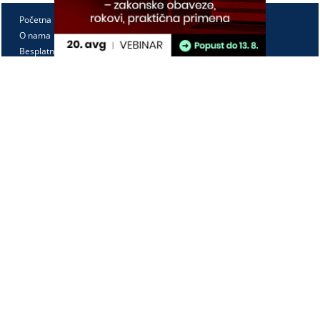
Početna
O nama
Besplatno
Pretplata
Vebinari
Korisnički kutak
Kontakt
Paragraf Lex d.o.o.
PIB: 104830593
Matični broj: 20240156
Tekući račun:
105-3029346-18
160-0000000380290-23
Radno vreme:
Ponedeljak - petak
7:30 - 15:30
Kontaktirajte nas: