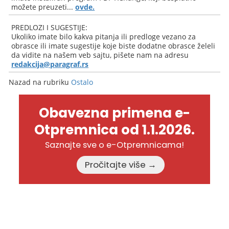
možete preuzeti...
ovde.
PREDLOZI I SUGESTIJE:
Ukoliko imate bilo kakva pitanja ili predloge vezano za
obrasce ili imate sugestije koje biste dodatne obrasce želeli
da vidite na našem veb sajtu, pišete nam na adresu
redakcija@paragraf.rs
Nazad na rubriku
Ostalo
Obavezna primena e-
Otpremnica od 1.1.2026.
Saznajte sve o e-Otpremnicama!
Pročitajte više →