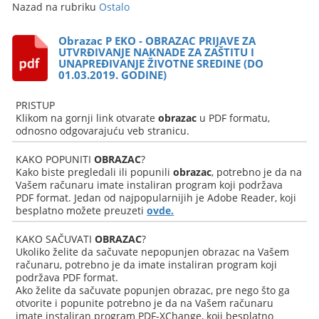
Nazad na rubriku
Ostalo
Obrazac P EKO - OBRAZAC PRIJAVE ZA
UTVRĐIVANJE NAKNADE ZA ZAŠTITU I
UNAPREĐIVANJE ŽIVOTNE SREDINE (DO
01.03.2019. GODINE)
PRISTUP
Klikom na gornji link otvarate
obrazac
u PDF formatu,
odnosno odgovarajuću veb stranicu.
KAKO POPUNITI
OBRAZAC
?
Kako biste pregledali ili popunili
obrazac
, potrebno je da na
Vašem računaru imate instaliran program koji podržava
PDF format. Jedan od najpopularnijih je Adobe Reader, koji
besplatno možete preuzeti
ovde.
KAKO SAČUVATI
OBRAZAC
?
Ukoliko želite da sačuvate nepopunjen obrazac na Vašem
računaru, potrebno je da imate instaliran program koji
podržava PDF format.
Ako želite da sačuvate popunjen obrazac, pre nego što ga
otvorite i popunite potrebno je da na Vašem računaru
imate instaliran program PDF-XChange, koji besplatno