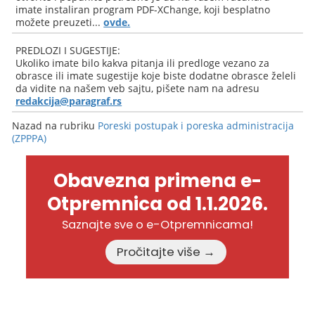
imate instaliran program PDF-XChange, koji besplatno
možete preuzeti...
ovde.
PREDLOZI I SUGESTIJE:
Ukoliko imate bilo kakva pitanja ili predloge vezano za
obrasce ili imate sugestije koje biste dodatne obrasce želeli
da vidite na našem veb sajtu, pišete nam na adresu
redakcija@paragraf.rs
Nazad na rubriku
Poreski postupak i poreska administracija
(ZPPPA)
Obavezna primena e-
Otpremnica od 1.1.2026.
Saznajte sve o e-Otpremnicama!
Pročitajte više →