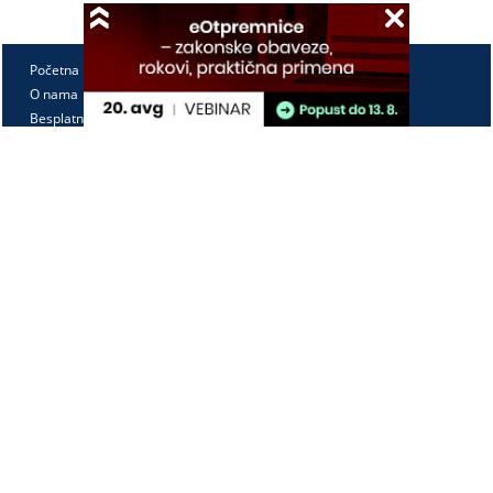
Početna
O nama
Besplatno
Pretplata
Vebinari
Korisnički kutak
Kontakt
Paragraf Lex d.o.o.
PIB: 104830593
Matični broj: 20240156
Tekući račun:
105-3029346-18
160-0000000380290-23
Radno vreme:
Ponedeljak - petak
7:30 - 15:30