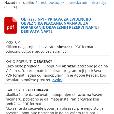
Nazad na rubriku
Poreski postupak i poreska administracija
(ZPPPA)
Obrazac N-1 - PRIJAVA ZA EVIDENCIJU
OBVEZNIKA PLAĆANJA NAKNADE ZA
FORMIRANJE OBAVEZNIH REZERVI NAFTE I
DERIVATA NAFTE
PRISTUP
Klikom na gornji link otvarate
obrazac
u PDF formatu,
odnosno odgovarajuću veb stranicu.
KAKO POPUNITI
OBRAZAC
?
Kako biste pregledali ili popunili
obrazac
, potrebno je da na
Vašem računaru imate instaliran program koji podržava
PDF format. Jedan od najpopularnijih je Adobe Reader, koji
besplatno možete preuzeti
ovde.
KAKO SAČUVATI
OBRAZAC
?
Ukoliko želite da sačuvate nepopunjen obrazac na Vašem
računaru, potrebno je da imate instaliran program koji
podržava PDF format.
Ako želite da sačuvate popunjen obrazac, pre nego što ga
otvorite i popunite potrebno je da na Vašem računaru