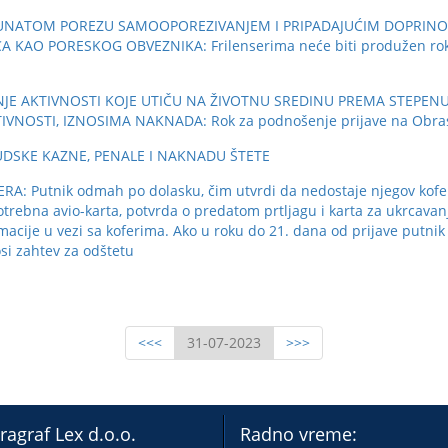
RAČUNATOM POREZU SAMOOPOREZIVANJEM I PRIPADAJUĆIM DOPRI
AO PORESKOG OBVEZNIKA: Frilenserima neće biti produžen rok za p
JE AKTIVNOSTI KOJE UTIČU NA ŽIVOTNU SREDINU PREMA STEPEN
NOSTI, IZNOSIMA NAKNADA: Rok za podnošenje prijave na Obrascu 
SUDSKE KAZNE, PENALE I NAKNADU ŠTETE
 Putnik odmah po dolasku, čim utvrdi da nedostaje njegov kofer,
potrebna avio-karta, potvrda o predatom prtljagu i karta za ukrcav
macije u vezi sa koferima. Ako u roku do 21. dana od prijave putnik 
si zahtev za odštetu
<<<
31-07-2023
>>>
ragraf Lex d.o.o.
Radno vreme: