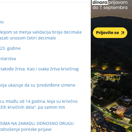
ku
ojom se menja validacija broja decimala
azati unosom četiri decimale
23. godine
starstva
kođe žrtva. Kao i svaka žrtva krivičnog
a ukazuje da su ’predviđene izmene
lađu od 14 godina, koja su krivično
žih krivičnih dela", pa samim tim
NOSIMA NA ZARADU, ODNOSNO DRUGU
odnošenje poreske prijave