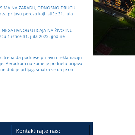
NOSIMA NA ZARADU, ODNOSNO DRUGU
rijavu poreza koji ističe 31. jula
U NEGATIVNOG UTICAJA NA ŽIVOTNU
1 ističe 31. jula 2023. godine
 treba da podnese prijavu i reklamaciju
anje. Aerodrom na kome je podneta prijava
ne dobije prtljag, smatra se da je on
Kontaktirajte nas: