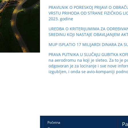
PRAVILNIK O PORESKOJ PRIJAVI O OB
VRSTU PRIHODA OD STRANE FIZIČKOG LICA K
2023. godine
UREDBA O KRITERIJUMIMA ZA ODREĐIVAN
SREDINU KOJI NASTAJE OBAVLJANJEM AKTIV
MUP ISPLATIO 17 MILIJARDI DINARA ZA 
PRAVA PUTNIKA U SLUČAJU GUBITKA KOFERA:
na aerodromu na koji je sleteo. Za to je 
odgovoran je za lociranje i sve nove infor
izgubljen, i onda se avio-kompaniji podno
Početna
Pa