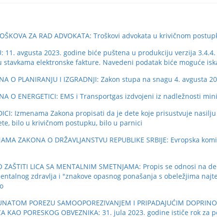
KOVA ZA RAD ADVOKATA: Troškovi advokata u krivičnom postup
avgusta 2023. godine biće puštena u produkciju verzija 3.4.4. k
u stavkama elektronske fakture. Navedeni podatak biće moguće isk
 PLANIRANJU I IZGRADNJI: Zakon stupa na snagu 4. avgusta 20
ENERGETICI: EMS i Transportgas izdvojeni iz nadležnosti mini
Izmenama Zakona propisati da je dete koje prisustvuje nasilju ta
te, bilo u krivičnom postupku, bilo u parnici
 ZAKONA O DRŽAVLJANSTVU REPUBLIKE SRBIJE: Evropska komisij
TITI LICA SA MENTALNIM SMETNJAMA: Propis se odnosi na decu m
entalnog zdravlja i "znakove opasnog ponašanja s obeležjima najte
vo
RAČUNATOM POREZU SAMOOPOREZIVANJEM I PRIPADAJUĆIM DOPRI
KAO PORESKOG OBVEZNIKA: 31. jula 2023. godine ističe rok za p