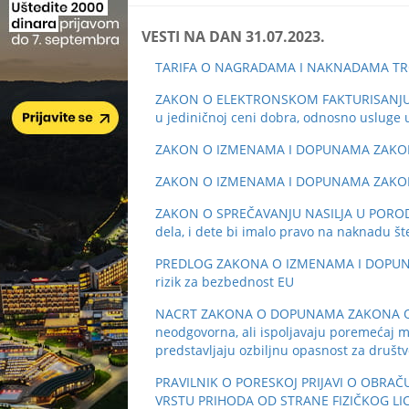
VESTI NA DAN 31.07.2023.
TARIFA O NAGRADAMA I NAKNADAMA TROŠ
ZAKON O ELEKTRONSKOM FAKTURISANJU: 11. 
u jediničnoj ceni dobra, odnosno usluge 
ZAKON O IZMENAMA I DOPUNAMA ZAKONA O
ZAKON O IZMENAMA I DOPUNAMA ZAKONA O 
ZAKON O SPREČAVANJU NASILJA U PORODICI: 
dela, i dete bi imalo pravo na naknadu šte
PREDLOG ZAKONA O IZMENAMA I DOPUNAMA
rizik za bezbednost EU
NACRT ZAKONA O DOPUNAMA ZAKONA O ZAŠ
neodgovorna, ali ispoljavaju poremećaj m
predstavljaju ozbiljnu opasnost za društ
PRAVILNIK O PORESKOJ PRIJAVI O OB
VRSTU PRIHODA OD STRANE FIZIČKOG LICA 