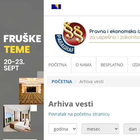
POČETNA
O NAMA
BESPLATNO
IZD
POČETNA
Arhiva vesti
Arhiva vesti
Povratak na početnu stranicu