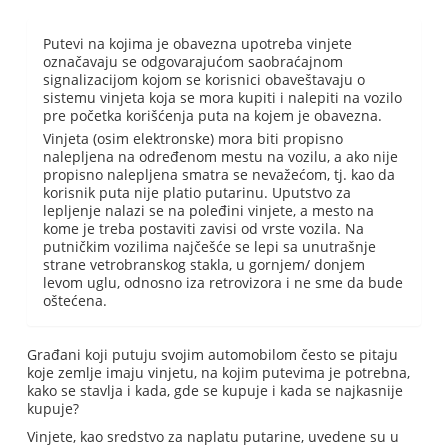
Putevi na kojima je obavezna upotreba vinjete
označavaju se odgovarajućom saobraćajnom
signalizacijom kojom se korisnici obaveštavaju o
sistemu vinjeta koja se mora kupiti i nalepiti na vozilo
pre početka korišćenja puta na kojem je obavezna.
Vinjeta (osim elektronske) mora biti propisno
nalepljena na određenom mestu na vozilu, a ako nije
propisno nalepljena smatra se nevažećom, tj. kao da
korisnik puta nije platio putarinu. Uputstvo za
lepljenje nalazi se na poleđini vinjete, a mesto na
kome je treba postaviti zavisi od vrste vozila. Na
putničkim vozilima najčešće se lepi sa unutrašnje
strane vetrobranskog stakla, u gornjem/ donjem
levom uglu, odnosno iza retrovizora i ne sme da bude
oštećena.
Građani koji putuju svojim automobilom često se pitaju
koje zemlje imaju vinjetu, na kojim putevima je potrebna,
kako se stavlja i kada, gde se kupuje i kada se najkasnije
kupuje?
Vinjete, kao sredstvo za naplatu putarine, uvedene su u