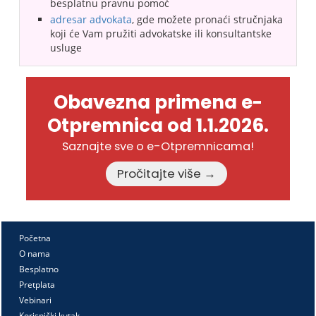
besplatnu pravnu pomoć
adresar advokata
, gde možete pronaći stručnjaka
koji će Vam pružiti advokatske ili konsultantske
usluge
Obavezna primena e-
Otpremnica od 1.1.2026.
Saznajte sve o e-Otpremnicama!
Pročitajte više →
Početna
O nama
Besplatno
Pretplata
Vebinari
Korisnički kutak