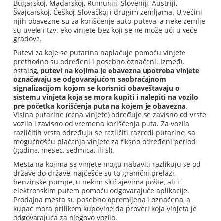
Bugarskoj, Mađarskoj, Rumuniji, Sloveniji, Austriji,
Švajcarskoj, Češkoj, Slovačkoj i drugim zemljama. U većini
njih obavezne su za korišćenje auto-puteva, a neke zemlje
su uvele i tzv. eko vinjete bez koji se ne može ući u veće
gradove.
Putevi za koje se putarina naplaćuje pomoću vinjete
prethodno su određeni i posebno označeni. Između
ostalog,
putevi na kojima je obavezna upotreba vinjete
označavaju se odgovarajućom saobraćajnom
signalizacijom kojom se korisnici obaveštavaju o
sistemu vinjeta koja se mora kupiti i nalepiti na vozilo
pre početka korišćenja puta na kojem je obavezna
.
Visina putarine (cena vinjete) određuje se zavisno od vrste
vozila i zavisno od vremena korišćenja puta. Za vozila
različitih vrsta određuju se različiti razredi putarine, sa
mogućnošću plaćanja vinjete za fiksno određeni period
(godina, mesec, sedmica, ili sl).
Mesta na kojima se vinjete mogu nabaviti razlikuju se od
države do države, najčešće su to granični prelazi,
benzinske pumpe, u nekim slučajevima pošte, ali i
elektronskim putem pomoću odgovarajuće aplikacije.
Prodajna mesta su posebno opremljena i označena, a
kupac mora prilikom kupovine da proveri koja vinjeta je
odgovarajuća za njegovo vozilo.