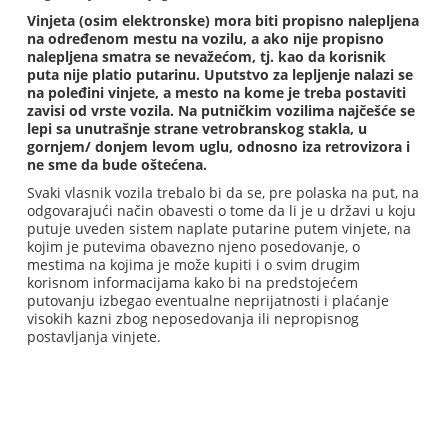
Vinjeta (osim elektronske) mora biti propisno nalepljena
na određenom mestu na vozilu, a ako nije propisno
nalepljena smatra se nevažećom, tj. kao da korisnik
puta nije platio putarinu. Uputstvo za lepljenje nalazi se
na poleđini vinjete, a mesto na kome je treba postaviti
zavisi od vrste vozila. Na putničkim vozilima najčešće se
lepi sa unutrašnje strane vetrobranskog stakla, u
gornjem/ donjem levom uglu, odnosno iza retrovizora i
ne sme da bude oštećena.
Svaki vlasnik vozila trebalo bi da se, pre polaska na put, na
odgovarajući način obavesti o tome da li je u državi u koju
putuje uveden sistem naplate putarine putem vinjete, na
kojim je putevima obavezno njeno posedovanje, o
mestima na kojima je može kupiti i o svim drugim
korisnom informacijama kako bi na predstojećem
putovanju izbegao eventualne neprijatnosti i plaćanje
visokih kazni zbog neposedovanja ili nepropisnog
postavljanja vinjete.