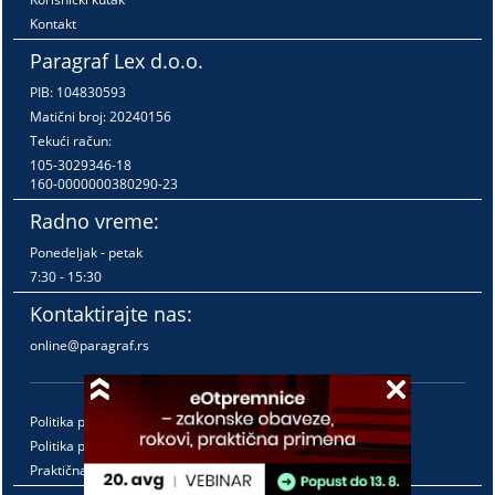
Kontakt
Paragraf Lex d.o.o.
PIB: 104830593
Matični broj: 20240156
Tekući račun:
105-3029346-18
160-0000000380290-23
Radno vreme:
Ponedeljak - petak
7:30 - 15:30
Kontaktirajte nas:
online@paragraf.rs
Politika privatnosti
Politika pružanja usluga
Praktična pravila pružanja usluga