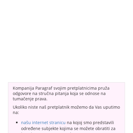
Kompanija Paragraf svojim pretplatnicima pruža
odgovore na stručna pitanja koja se odnose na
tumačenje prava.
Ukoliko niste naš pretplatnik možemo da Vas uputimo
na:
našu internet stranicu
na kojoj smo predstavili
određene subjekte kojima se možete obratiti za