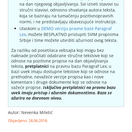
na dan njegovog objavljivanja. Svi izneti stavovi su
stručni stavovi, odnosno shvatanja autora teksta,
koja se baziraju na tumačenju pozitivnopravnih
normi, i ne predstavljaju obavezujuće instrukcije.
Ulaskom u
DEMO verziju pravne baze Paragraf
Lex
, možete BESPLATNO pristupiti SVIM propisima
Srbije i time možete utvrditi ažurnost ovog teksta.
Za razliku od posetilaca vebsajta koji mogu bez
naknade pročitati odabrane stručne tekstove koji se
odnose na pozitivne propise na dan objavljivanja
teksta,
pretplatnici
na pravnu bazu Paragraf Lex, u
bazi uvek imaju dostupne tekstove koji se odnose na
prethodne, nevažeće verzije propisa kao i nove
komentare i druge dokumente koji se odnose na
važeće propise.
Isključivo pretplatnici na pravnu bazu
uvek imaju pristup i ažurnim dokumentima. Baza se
ažurira na dnevnom nivou.
Autor: Nevenka Miletić
Objavljeno: 28.06.2018.