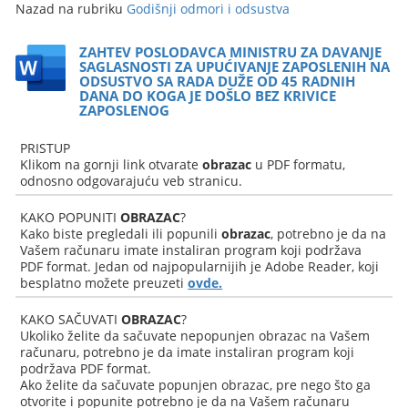
Nazad na rubriku
Godišnji odmori i odsustva
ZAHTEV POSLODAVCA MINISTRU ZA DAVANJE
SAGLASNOSTI ZA UPUĆIVANJE ZAPOSLENIH NA
ODSUSTVO SA RADA DUŽE OD 45 RADNIH
DANA DO KOGA JE DOŠLO BEZ KRIVICE
ZAPOSLENOG
PRISTUP
Klikom na gornji link otvarate
obrazac
u PDF formatu,
odnosno odgovarajuću veb stranicu.
KAKO POPUNITI
OBRAZAC
?
Kako biste pregledali ili popunili
obrazac
, potrebno je da na
Vašem računaru imate instaliran program koji podržava
PDF format. Jedan od najpopularnijih je Adobe Reader, koji
besplatno možete preuzeti
ovde.
KAKO SAČUVATI
OBRAZAC
?
Ukoliko želite da sačuvate nepopunjen obrazac na Vašem
računaru, potrebno je da imate instaliran program koji
podržava PDF format.
Ako želite da sačuvate popunjen obrazac, pre nego što ga
otvorite i popunite potrebno je da na Vašem računaru