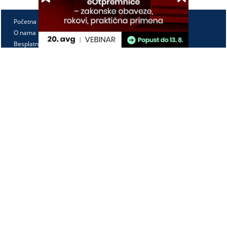
Početna
O nama
Besplatno
Pretplata
Vebinari
Korisnički kutak
Kontakt
Paragraf Lex d.o.o.
PIB: 104830593
Matični broj: 20240156
Tekući račun:
105-3029346-18
160-0000000380290-23
Radno vreme:
Ponedeljak - petak
7:30 - 15:30
Kontaktirajte nas: