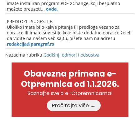
imate instaliran program PDF-XChange, koji besplatno
možete preuzeti...
ovde.
PREDLOZI I SUGESTIJE:
Ukoliko imate bilo kakva pitanja ili predloge vezano za
obrasce ili imate sugestije koje biste dodatne obrasce želeli
da vidite na našem veb sajtu, pišete nam na adresu
redakcija@paragraf.rs
Nazad na rubriku
Godišnji odmori i odsustva
Obavezna primena e-
Otpremnica od 1.1.2026.
Saznajte sve o e-Otpremnicama!
Pročitajte više →